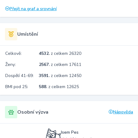
Přejít na graf a srovnání
Umístění
Celkově:
4532.
z celkem 26320
Ženy:
2567.
z celkem 17611
Dospělí 41-69:
3591.
z celkem 12450
BMI pod 25:
588.
z celkem 12625
Osobní výzva
Nápověda
Jsem Pes