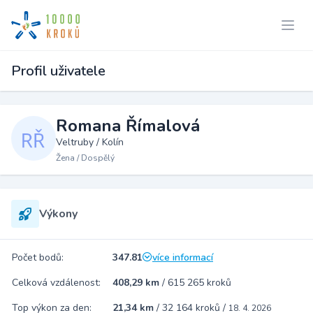
Profil uživatele
Romana Římalová
Veltruby / Kolín
Žena / Dospělý
Výkony
Počet bodů:
347.81
více informací
Celková vzdálenost:
408,29 km
/
615 265 kroků
Top výkon za den:
21,34 km
/
32 164 kroků
/
18. 4. 2026