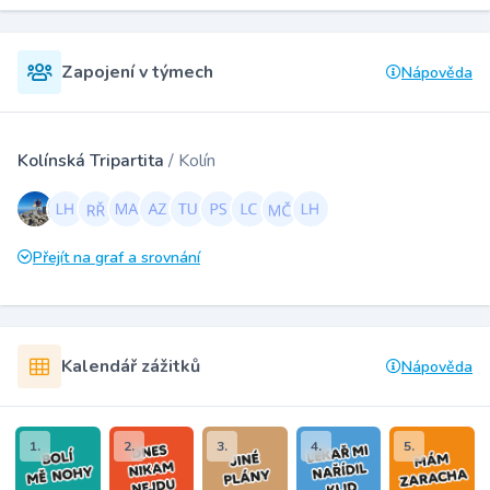
Zapojení v týmech
Nápověda
Kolínská Tripartita
/ Kolín
Přejít na graf a srovnání
Kalendář zážitků
Nápověda
1.
2.
3.
4.
5.