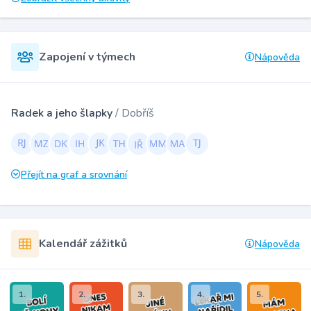
Zapojení v týmech
Nápověda
Radek a jeho šlapky
/ Dobříš
Přejít na graf a srovnání
Kalendář zážitků
Nápověda
1.
2.
3.
4.
5.