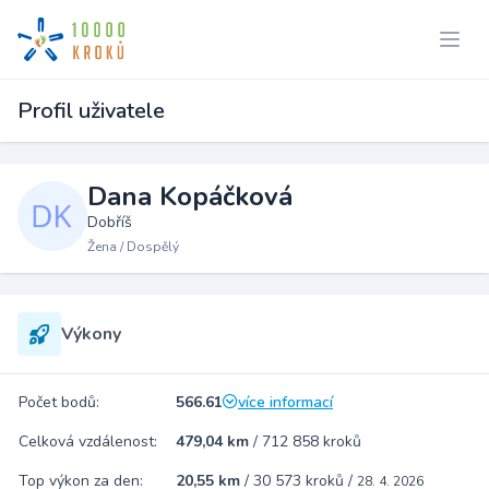
Profil uživatele
Dana Kopáčková
Dobříš
Žena / Dospělý
Výkony
Počet bodů:
566.61
více informací
Celková vzdálenost:
479,04 km
/
712 858 kroků
Top výkon za den:
20,55 km
/
30 573 kroků
/
28. 4. 2026