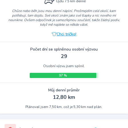
Ujdu 7.5 km denně
Chůze nebo běh jsou mou denní náplní. Prošmejdím celé okolí, kam
potřebuji, tam dojdu. Své okolí znám jako své tlapky a nic nového mi
neunikne. Ovšem odpočinek je samozřejmou součástí, takže žádný podiv,
když mě najdete se někde válet.
Chci tričko!
Počet dní se splněnou osobní výzvou
29
Osobní výzvu jsem splnil.
97 %
Můj denní průměr
12,80 km
Plánoval jsem 7,50 km, což je 5,30 km nad plán.