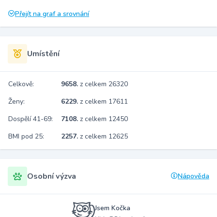
Přejít na graf a srovnání
Umístění
Celkově:
9658.
z celkem 26320
Ženy:
6229.
z celkem 17611
Dospělí 41-69:
7108.
z celkem 12450
BMI pod 25:
2257.
z celkem 12625
Osobní výzva
Nápověda
Jsem Kočka