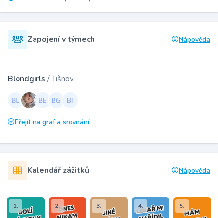
Zapojení v týmech
Nápověda
Blondgirls
/ Tišnov
Přejít na graf a srovnání
Kalendář zážitků
Nápověda
1.
2.
3.
4.
5.