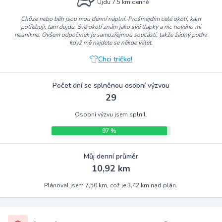
Ujdu 7.5 km denně
Chůze nebo běh jsou mou denní náplní. Prošmejdím celé okolí, kam
potřebuji, tam dojdu. Své okolí znám jako své tlapky a nic nového mi
neunikne. Ovšem odpočinek je samozřejmou součástí, takže žádný podiv,
když mě najdete se někde válet.
Chci tričko!
Počet dní se splněnou osobní výzvou
29
Osobní výzvu jsem splnil.
97 %
Můj denní průměr
10,92 km
Plánoval jsem 7,50 km, což je 3,42 km nad plán.