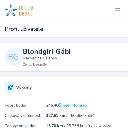
Profil uživatele
Blondgirl Gábi
Nedvědice / Tišnov
Žena / Dospělý
Výkony
Počet bodů:
246.46
více informací
Celková vzdálenost:
327,61 km
/
450 886 kroků
Top výkon za den:
18,70 km
/
25 738 kroků
/
22. 4. 2026