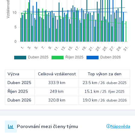
Výzva
Celková vzdálenost
Top výkon za den
Duben 2025
333.9 km
23.5 km
/
26. duben 2025
Říjen 2025
249 km
15.1 km
/
25. říjen 2025
Duben 2026
320.8 km
19.0 km
/
26. duben 2026
Porovnání mezi členy týmu
Nápověda