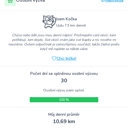
Osobní výzva
Nápověda
Jsem Kočka
Ujdu 7.5 km denně
Chůze nebo běh jsou mou denní náplní. Prošmejdím celé okolí, kam
potřebuji, tam dojdu. Své okolí znám jako své tlapky a nic nového mi
neunikne. Ovšem odpočinek je samozřejmou součástí, takže žádný podiv,
když mě najdete se někde válet.
Chci tričko!
Počet dní se splněnou osobní výzvou
30
Osobní výzvu jsem splnil.
100 %
Můj denní průměr
10,69 km