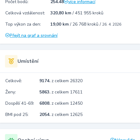
Počet bodů:
254.48
více informací
Celková vzdálenost:
320,80 km
/
451 955 kroků
Top výkon za den:
19,00 km
/
26 768 kroků
/
26. 4. 2026
Přejít na graf a srovnání
Umístění
Celkově:
9174.
z celkem 26320
Ženy:
5863.
z celkem 17611
Dospělí 41-69:
6808.
z celkem 12450
BMI pod 25:
2054.
z celkem 12625