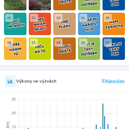
21.
22.
23.
24.
25.
26.
27.
28.
29.
30.
Výkony ve výzvách
Nápověda