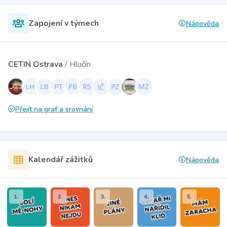
Zapojení v týmech
Nápověda
CETIN Ostrava
/ Hlučín
Přejít na graf a srovnání
Kalendář zážitků
Nápověda
1.
2.
3.
4.
5.