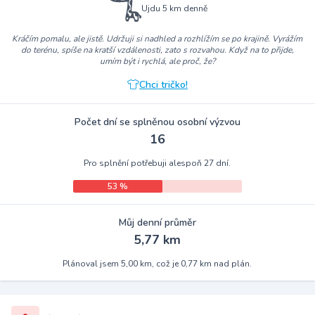
Ujdu 5 km denně
Kráčím pomalu, ale jistě. Udržuji si nadhled a rozhlížím se po krajině. Vyrážím
do terénu, spíše na kratší vzdálenosti, zato s rozvahou. Když na to přijde,
umím být i rychlá, ale proč, že?
Chci tričko!
Počet dní se splněnou osobní výzvou
16
Pro splnění potřebuji alespoň 27 dní.
53 %
Můj denní průměr
5,77 km
Plánoval jsem 5,00 km, což je 0,77 km nad plán.