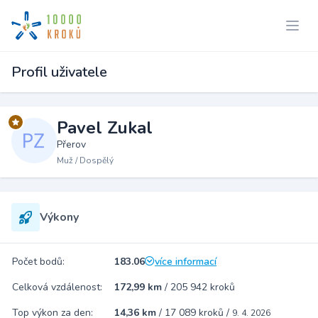
Profil uživatele
Pavel Zukal
Přerov
Muž / Dospělý
Výkony
Počet bodů:
183.06
více informací
Celková vzdálenost:
172,99 km
/
205 942 kroků
Top výkon za den:
14,36 km
/
17 089 kroků
/
9. 4. 2026