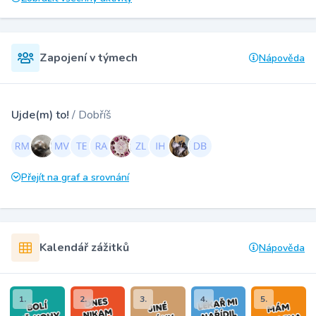
Zapojení v týmech
Nápověda
Ujde(m) to!
/ Dobříš
Přejít na graf a srovnání
Kalendář zážitků
Nápověda
1.
2.
3.
4.
5.