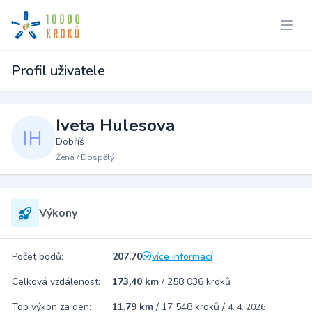
Profil uživatele
Iveta Hulesova
Dobříš
Žena / Dospělý
Výkony
Počet bodů:
207.70
více informací
Celková vzdálenost:
173,40 km
/
258 036 kroků
Top výkon za den:
11,79 km
/
17 548 kroků
/
4. 4. 2026