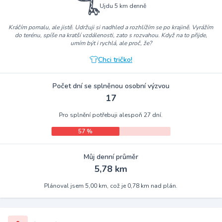
Ujdu 5 km denně
Kráčím pomalu, ale jistě. Udržuji si nadhled a rozhlížím se po krajině. Vyrážím
do terénu, spíše na kratší vzdálenosti, zato s rozvahou. Když na to přijde,
umím být i rychlá, ale proč, že?
Chci tričko!
Počet dní se splněnou osobní výzvou
17
Pro splnění potřebuji alespoň 27 dní.
57 %
Můj denní průměr
5,78 km
Plánoval jsem 5,00 km, což je 0,78 km nad plán.