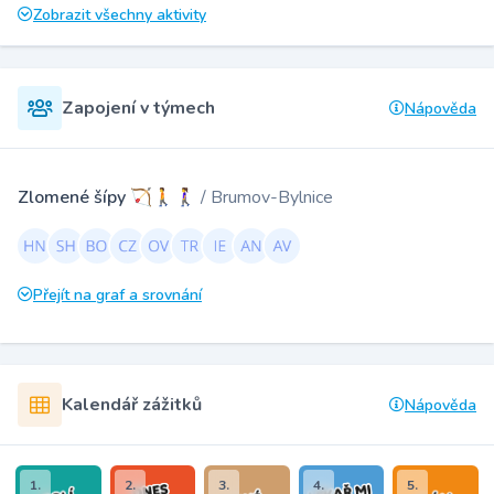
Zobrazit všechny aktivity
Zapojení v týmech
Nápověda
Zlomené šípy 🏹🚶🚶‍♀️
/ Brumov-Bylnice
Přejít na graf a srovnání
Kalendář zážitků
Nápověda
1.
2.
3.
4.
5.