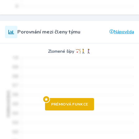
Porovnání mezi členy týmu
Nápověda
Zlomené šípy 🏹🚶🚶‍♀️
PRÉMIOVÁ FUNKCE