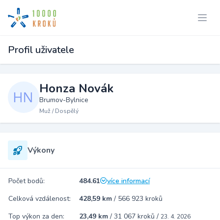
Profil uživatele
Honza Novák
Brumov-Bylnice
Muž / Dospělý
Výkony
Počet bodů:
484.61
více informací
Celková vzdálenost:
428,59 km
/
566 923 kroků
Top výkon za den:
23,49 km
/
31 067 kroků
/
23. 4. 2026