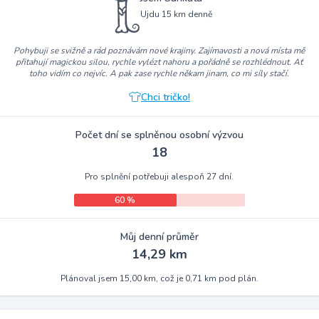
Ujdu 15 km denně
Pohybuji se svižně a rád poznávám nové krajiny. Zajímavosti a nová místa mě
přitahují magickou silou, rychle vylézt nahoru a pořádně se rozhlédnout. Ať
toho vidím co nejvíc. A pak zase rychle někam jinam, co mi síly stačí.
Chci tričko!
Počet dní se splněnou osobní výzvou
18
Pro splnění potřebuji alespoň 27 dní.
60 %
Můj denní průměr
14,29 km
Plánoval jsem 15,00 km, což je 0,71 km pod plán.