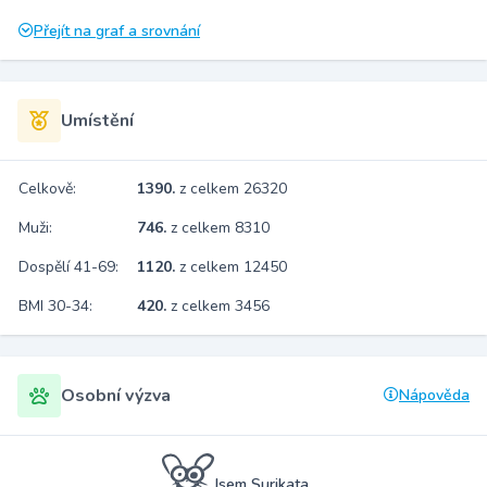
Přejít na graf a srovnání
Umístění
Celkově:
1390.
z celkem 26320
Muži:
746.
z celkem 8310
Dospělí 41-69:
1120.
z celkem 12450
BMI 30-34:
420.
z celkem 3456
Osobní výzva
Nápověda
Jsem Surikata