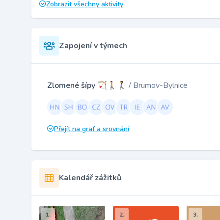
Zobrazit všechny aktivity
Zapojení v týmech
Zlomené šípy 🏹🚶🚶‍♀️
/ Brumov-Bylnice
Přejít na graf a srovnání
Kalendář zážitků
1.
2.
3.