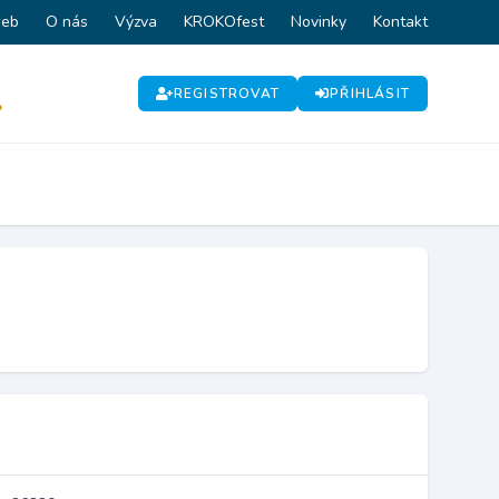
web
O nás
Výzva
KROKOfest
Novinky
Kontakt
REGISTROVAT
PŘIHLÁSIT
P