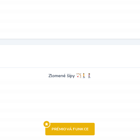
Zlomené šípy 🏹🚶🚶‍♀️
PRÉMIOVÁ FUNKCE