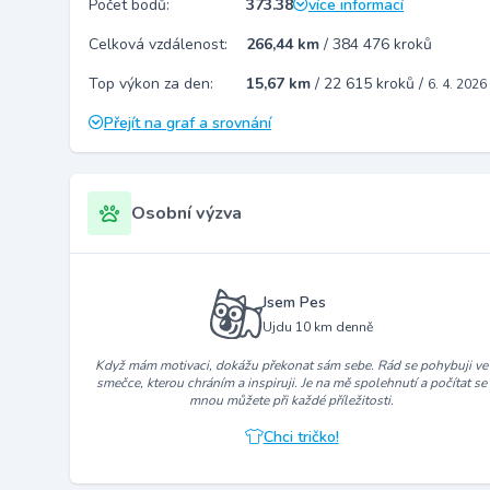
Počet bodů:
373.38
více informací
Celková vzdálenost:
266,44 km
/
384 476 kroků
Top výkon za den:
15,67 km
/
22 615 kroků
/
6. 4. 2026
Přejít na graf a srovnání
Osobní výzva
Jsem Pes
Ujdu 10 km denně
Když mám motivaci, dokážu překonat sám sebe. Rád se pohybuji ve
smečce, kterou chráním a inspiruji. Je na mě spolehnutí a počítat se
mnou můžete při každé příležitosti.
Chci tričko!