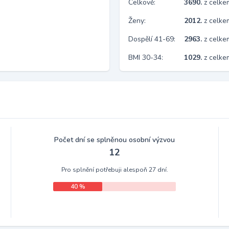
Celkově:
3690.
z celk
Ženy:
2012.
z celk
Dospělí 41-69:
2963.
z celk
BMI 30-34:
1029.
z celke
Počet dní se splněnou osobní výzvou
12
Pro splnění potřebuji alespoň 27 dní.
40 %