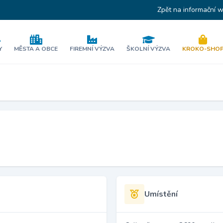
Zpět na informační 
Y
MĚSTA A OBCE
FIREMNÍ VÝZVA
ŠKOLNÍ VÝZVA
KROKO-SHO
Umístění