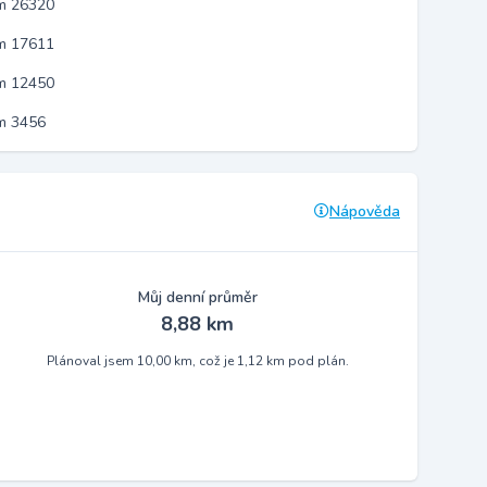
em 26320
em 17611
em 12450
m 3456
Nápověda
Můj denní průměr
8,88 km
Plánoval jsem 10,00 km, což je 1,12 km pod plán.