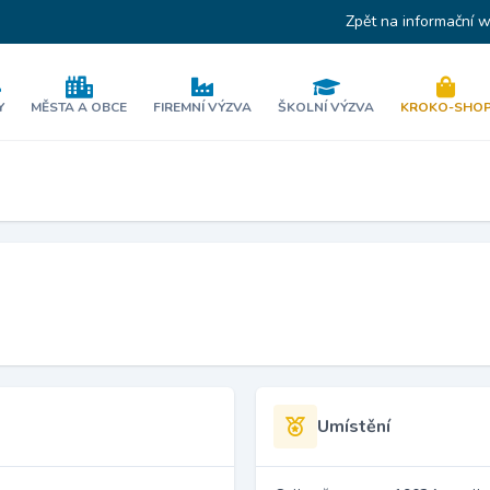
Zpět na informační 
Y
MĚSTA A OBCE
FIREMNÍ VÝZVA
ŠKOLNÍ VÝZVA
KROKO-SHO
Umístění