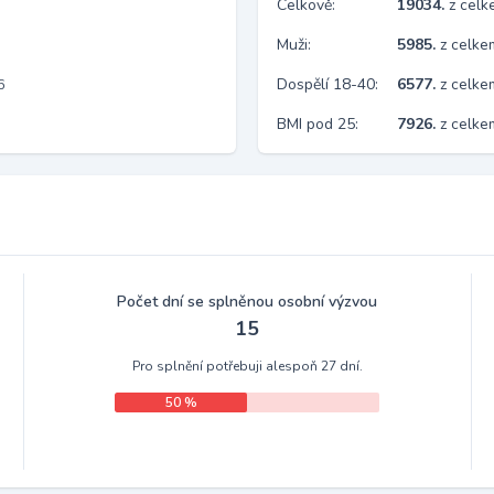
Celkově:
19034.
z cel
Muži:
5985.
z celke
Dospělí 18-40:
6577.
z celke
6
BMI pod 25:
7926.
z celk
Počet dní se splněnou osobní výzvou
15
Pro splnění potřebuji alespoň 27 dní.
50 %