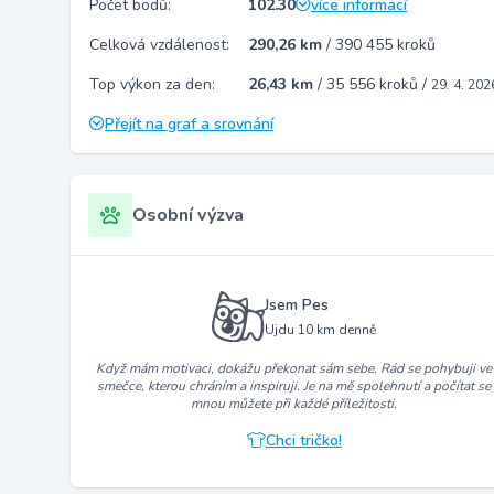
Počet bodů:
102.30
více informací
Celková vzdálenost:
290,26 km
/
390 455 kroků
Top výkon za den:
26,43 km
/
35 556 kroků
/
29. 4. 202
Přejít na graf a srovnání
Osobní výzva
Jsem Pes
Ujdu 10 km denně
Když mám motivaci, dokážu překonat sám sebe. Rád se pohybuji ve
smečce, kterou chráním a inspiruji. Je na mě spolehnutí a počítat se
mnou můžete při každé příležitosti.
Chci tričko!