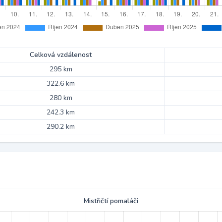
Celková vzdálenost
295 km
322.6 km
280 km
242.3 km
290.2 km
Mistřičtí pomaláči