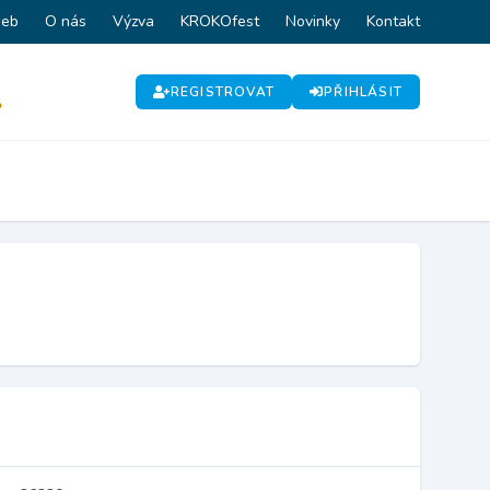
web
O nás
Výzva
KROKOfest
Novinky
Kontakt
REGISTROVAT
PŘIHLÁSIT
P