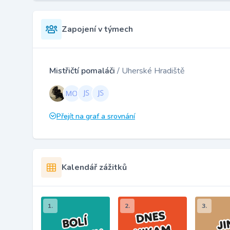
Zapojení v týmech
Mistřičtí pomaláči
/ Uherské Hradiště
Přejít na graf a srovnání
Kalendář zážitků
1.
2.
3.