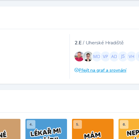
2.E
/ Uherské Hradiště
Přejít na graf a srovnání
4.
5.
6.