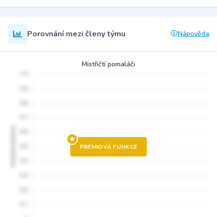
Porovnání mezi členy týmu
Nápověda
Mistřičtí pomaláči
PRÉMIOVÁ FUNKCE