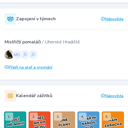
Zapojení v týmech
Nápověda
Mistřičtí pomaláči
/ Uherské Hradiště
Přejít na graf a srovnání
Kalendář zážitků
Nápověda
1.
2.
3.
4.
5.