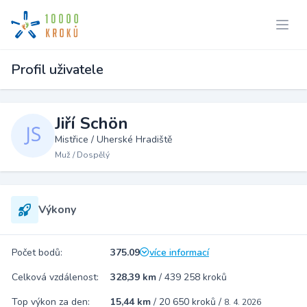
Profil uživatele
Jiří Schön
Mistřice / Uherské Hradiště
Muž / Dospělý
Výkony
Počet bodů:
375.09
více informací
Celková vzdálenost:
328,39 km
/
439 258 kroků
Top výkon za den:
15,44 km
/
20 650 kroků
/
8. 4. 2026