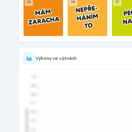
25.
26.
27.
Výkony ve výzvách