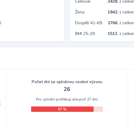
Celkově:
3438.
z celk
Ženy:
1842.
z celk
Dospělí 41-69:
2766.
z celk
6
BMI 25-29:
1513.
z celke
Počet dní se splněnou osobní výzvou
26
Pro splnění potřebuji alespoň 27 dní.
m
i
87 %