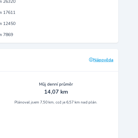
em 26320
em 17611
em 12450
m 7869
Nápověda
Můj denní průměr
14,07 km
Plánoval jsem 7,50 km, což je 6,57 km nad plán.