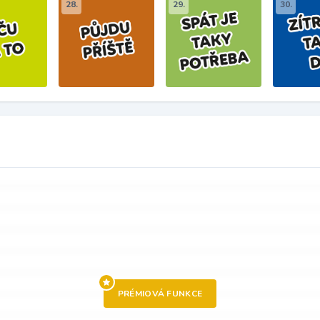
28.
29.
30.
PRÉMIOVÁ FUNKCE