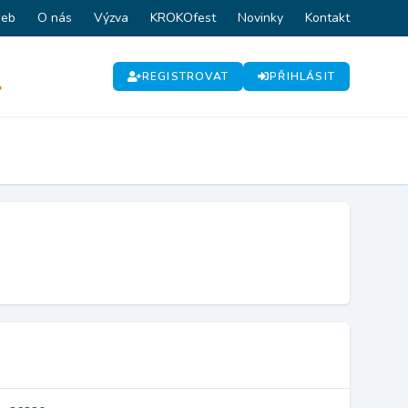
web
O nás
Výzva
KROKOfest
Novinky
Kontakt
REGISTROVAT
PŘIHLÁSIT
P