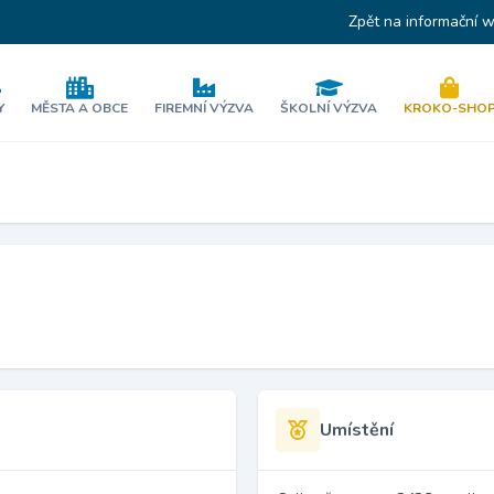
Zpět na informační 
Y
MĚSTA A OBCE
FIREMNÍ VÝZVA
ŠKOLNÍ VÝZVA
KROKO-SHO
Umístění