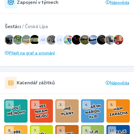
Zapojení v týmech
Nápověda
Šesťáci
/ Česká Lípa
Přejít na graf a srovnání
Kalendář zážitků
Nápověda
1.
2.
3.
4.
5.
6.
7.
8.
9.
10.