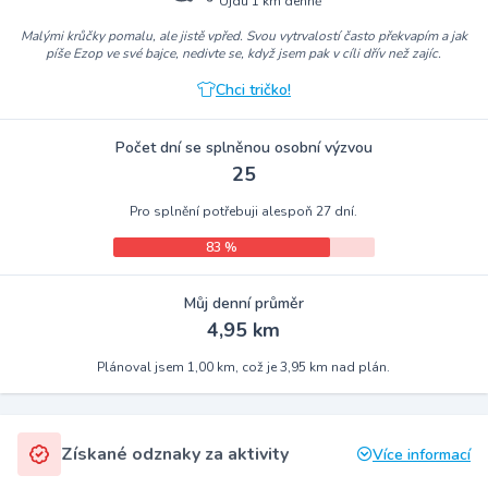
Ujdu 1 km denně
Malými krůčky pomalu, ale jistě vpřed. Svou vytrvalostí často překvapím a jak
píše Ezop ve své bajce, nedivte se, když jsem pak v cíli dřív než zajíc.
Chci tričko!
Počet dní se splněnou osobní výzvou
25
Pro splnění potřebuji alespoň 27 dní.
83 %
Můj denní průměr
4,95 km
Plánoval jsem 1,00 km, což je 3,95 km nad plán.
Získané odznaky za aktivity
Více informací