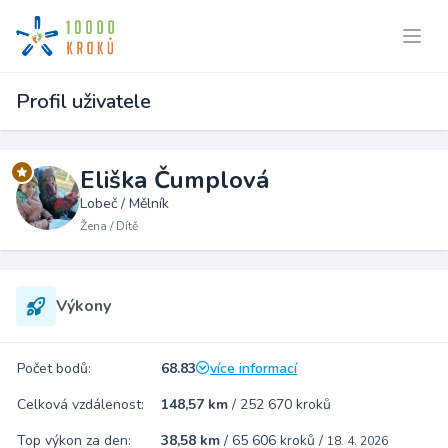
Profil uživatele
Eliška Čumplová
Lobeč / Mělník
Žena / Dítě
Výkony
Počet bodů:
68.83
více informací
Celková vzdálenost:
148,57 km
/
252 670 kroků
Top výkon za den:
38,58 km
/
65 606 kroků
/
18. 4. 2026