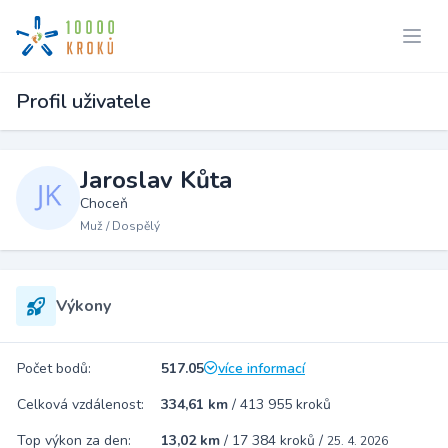
Profil uživatele
Jaroslav Kůta
Choceň
Muž / Dospělý
Výkony
Počet bodů:
517.05
více informací
Celková vzdálenost:
334,61 km
/
413 955 kroků
Top výkon za den:
13,02 km
/
17 384 kroků
/
25. 4. 2026