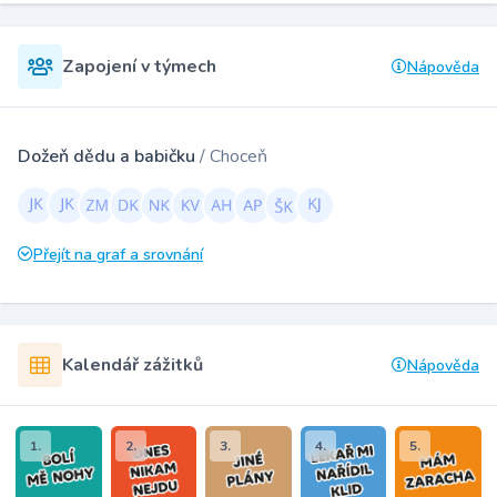
Zapojení v týmech
Nápověda
Dožeň dědu a babičku
/ Choceň
Přejít na graf a srovnání
Kalendář zážitků
Nápověda
1.
2.
3.
4.
5.