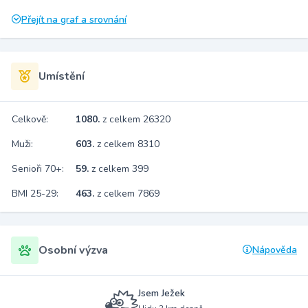
Přejít na graf a srovnání
Umístění
Celkově:
1080.
z celkem 26320
Muži:
603.
z celkem 8310
Senioři 70+:
59.
z celkem 399
BMI 25-29:
463.
z celkem 7869
Osobní výzva
Nápověda
Jsem Ježek