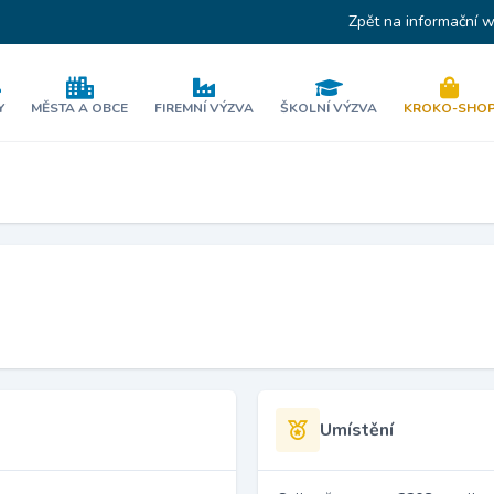
Zpět na informační 
Y
MĚSTA A OBCE
FIREMNÍ VÝZVA
ŠKOLNÍ VÝZVA
KROKO-SHO
Umístění