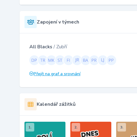
Zapojení v týmech
All Blacks
/ Zubří
Přejít na graf a srovnání
Kalendář zážitků
1.
2.
3.