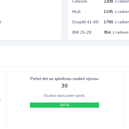
Celkově:
2208.
z celk
Muži:
1105.
z celke
Dospělí 41-69:
1790.
z celk
6
BMI 25-29:
954.
z celkem
Počet dní se splněnou osobní výzvou
30
Osobní výzvu jsem splnil.
m
i
100 %