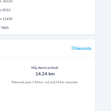
em 26320
m 8310
em 12450
 7869
Nápověda
Můj denní průměr
14,24 km
Plánoval jsem 7,50 km, což je 6,74 km nad plán.