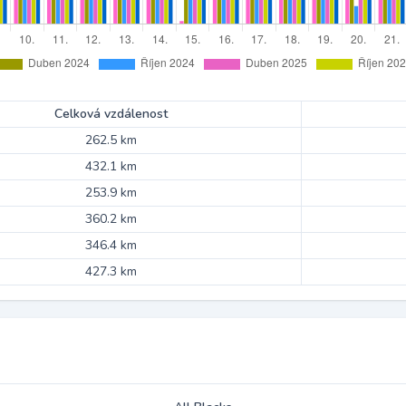
Celková vzdálenost
262.5 km
432.1 km
253.9 km
360.2 km
346.4 km
427.3 km