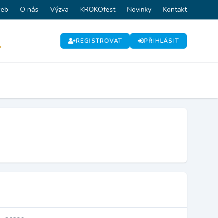
web
O nás
Výzva
KROKOfest
Novinky
Kontakt
REGISTROVAT
PŘIHLÁSIT
P