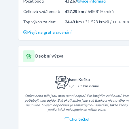
Počet bodů:
432.67
více informací
Celková vzdálenost:
427,29 km
/
549 919 kroků
Top výkon za den:
24,49 km
/
31 523 kroků
/
11. 4. 202
Přejít na graf a srovnání
Osobní výzva
Jsem Kočka
Ujdu 7.5 km denně
Chůze nebo běh jsou mou denní náplní. Prošmejdím celé okolí, ka
potřebuji, tam dojdu. Své okolí znám jako své tlapky a nic nového m
neunikne. Ovšem odpočinek je samozřejmou součástí, takže žádný
podiv, když mě najdete se někde válet.
Chci tričko!