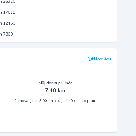
em 26320
em 17611
em 12450
m 7869
Nápověda
Můj denní průměr
7,40 km
Plánoval jsem 3,00 km, což je 4,40 km nad plán.