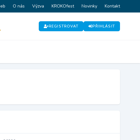
web
O nás
Výzva
KROKOfest
Novinky
Kontakt
REGISTROVAT
PŘIHLÁSIT
P