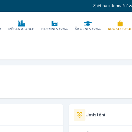
Zpět na informační 
Y
MĚSTA A OBCE
FIREMNÍ VÝZVA
ŠKOLNÍ VÝZVA
KROKO-SHO
Umístění