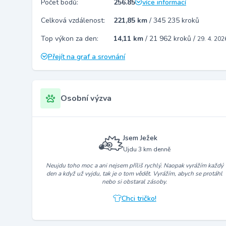
Počet bodů:
256.85
více informací
Celková vzdálenost:
221,85 km
/
345 235 kroků
Top výkon za den:
14,11 km
/
21 962 kroků
/
29. 4. 202
Přejít na graf a srovnání
Osobní výzva
Jsem Ježek
Ujdu 3 km denně
Neujdu toho moc a ani nejsem příliš rychlý. Naopak vyrážím každý
den a když už vyjdu, tak je o tom vědět. Vyrážím, abych se protáhl
nebo si obstaral zásoby.
Chci tričko!