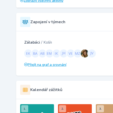
Zobrazit všechny aktivity
Zapojení v týmech
Zálabáci
/ Kolín
Přejít na graf a srovnání
Kalendář zážitků
1.
2.
3.