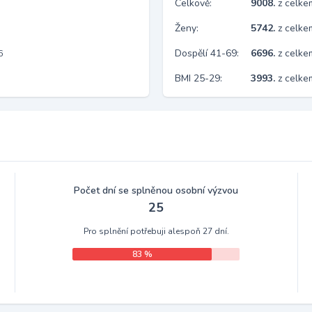
Celkově:
9008.
z celk
Ženy:
5742.
z celk
Dospělí 41-69:
6696.
z celk
6
BMI 25-29:
3993.
z celke
Počet dní se splněnou osobní výzvou
25
Pro splnění potřebuji alespoň 27 dní.
83 %