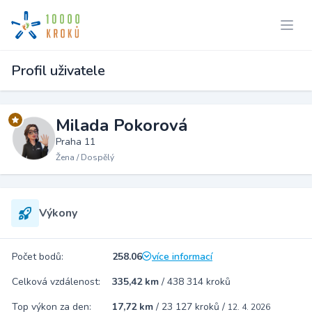
Profil uživatele
Milada Pokorová
Praha 11
Žena / Dospělý
Výkony
Počet bodů:
258.06
více informací
Celková vzdálenost:
335,42 km
/
438 314 kroků
Top výkon za den:
17,72 km
/
23 127 kroků
/
12. 4. 2026