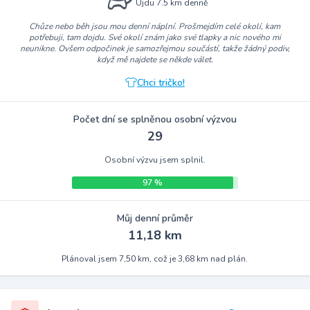
Ujdu 7.5 km denně
Chůze nebo běh jsou mou denní náplní. Prošmejdím celé okolí, kam
potřebuji, tam dojdu. Své okolí znám jako své tlapky a nic nového mi
neunikne. Ovšem odpočinek je samozřejmou součástí, takže žádný podiv,
když mě najdete se někde válet.
Chci tričko!
Počet dní se splněnou osobní výzvou
29
Osobní výzvu jsem splnil.
97 %
Můj denní průměr
11,18 km
Plánoval jsem 7,50 km, což je 3,68 km nad plán.