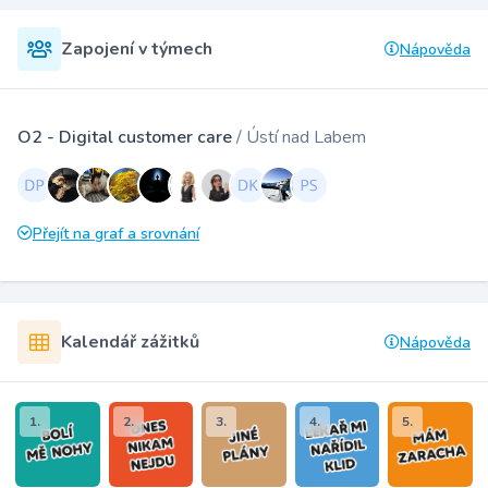
Zapojení v týmech
Nápověda
O2 - Digital customer care
/ Ústí nad Labem
Přejít na graf a srovnání
Kalendář zážitků
Nápověda
1.
2.
3.
4.
5.