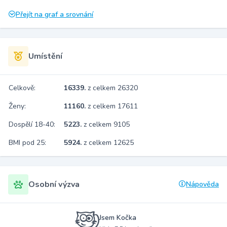
Přejít na graf a srovnání
Umístění
Celkově:
16339.
z celkem 26320
Ženy:
11160.
z celkem 17611
Dospělí 18-40:
5223.
z celkem 9105
BMI pod 25:
5924.
z celkem 12625
Osobní výzva
Nápověda
Jsem Kočka