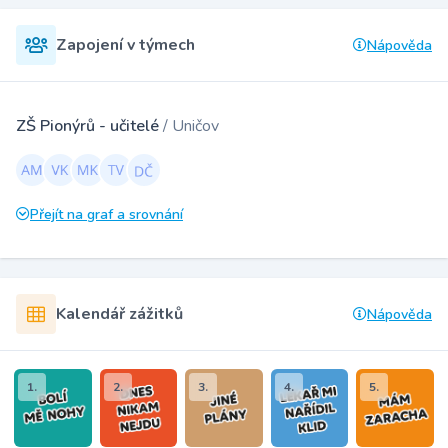
Zapojení v týmech
Nápověda
ZŠ Pionýrů - učitelé
/ Uničov
Přejít na graf a srovnání
Kalendář zážitků
Nápověda
1.
2.
3.
4.
5.