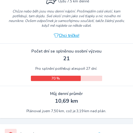
Ujdu 7.5 km denně
Chůze nebo běh jsou mou denní náplní. Prošmejdím celé okolí, kam
potřebuji, tam dojdu. Své okolí znám jako své tlapky a nic nového mi
neunikne. Ovšem odpočinek je samozřejmou součástí, takže žádný podiv,
když mě najdete se někde válet.
Chci tričko!
Počet dní se splněnou osobní výzvou
21
Pro splnění potřebuji alespoň 27 dní.
70 %
Můj denní průměr
10,69 km
Plánoval jsem 7,50 km, což je 3,19 km nad plán.