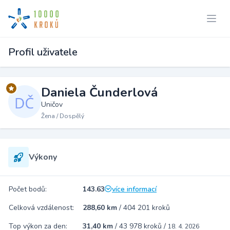
Profil uživatele
Daniela Čunderlová
Uničov
Žena / Dospělý
Výkony
Počet bodů:
143.63
více informací
Celková vzdálenost:
288,60 km
/
404 201 kroků
Top výkon za den:
31,40 km
/
43 978 kroků
/
18. 4. 2026