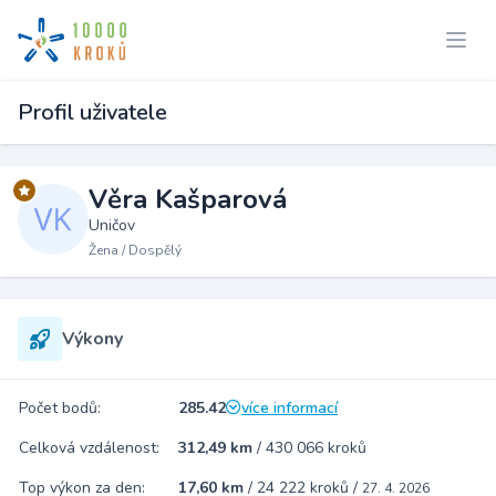
Profil uživatele
Věra Kašparová
Uničov
Žena / Dospělý
Výkony
Počet bodů:
285.42
více informací
Celková vzdálenost:
312,49 km
/
430 066 kroků
Top výkon za den:
17,60 km
/
24 222 kroků
/
27. 4. 2026