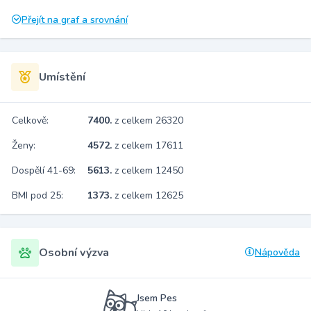
Přejít na graf a srovnání
Umístění
Celkově:
7400.
z celkem 26320
Ženy:
4572.
z celkem 17611
Dospělí 41-69:
5613.
z celkem 12450
BMI pod 25:
1373.
z celkem 12625
Osobní výzva
Nápověda
Jsem Pes