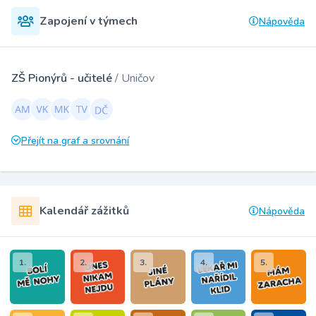
Zapojení v týmech
Nápověda
ZŠ Pionýrů - učitelé
/ Uničov
Přejít na graf a srovnání
Kalendář zážitků
Nápověda
1.
2.
3.
4.
5.