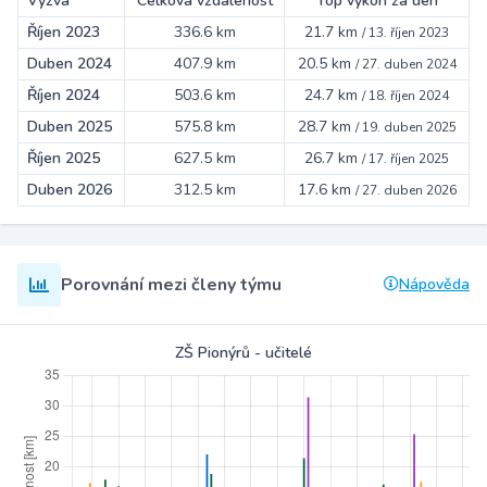
Výzva
Celková vzdálenost
Top výkon za den
Říjen 2023
336.6 km
21.7 km
/
13. říjen 2023
Duben 2024
407.9 km
20.5 km
/
27. duben 2024
Říjen 2024
503.6 km
24.7 km
/
18. říjen 2024
Duben 2025
575.8 km
28.7 km
/
19. duben 2025
Říjen 2025
627.5 km
26.7 km
/
17. říjen 2025
Duben 2026
312.5 km
17.6 km
/
27. duben 2026
Porovnání mezi členy týmu
Nápověda
ZŠ Pionýrů - učitelé