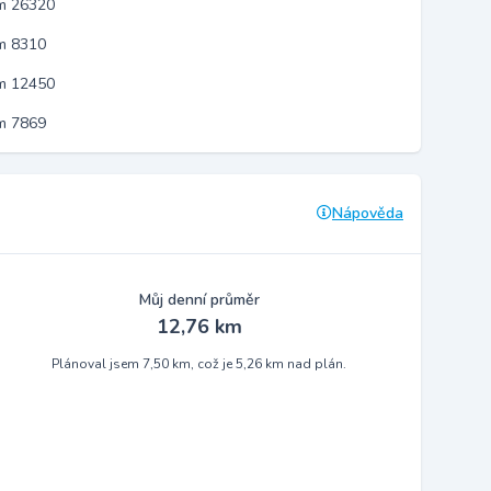
em 26320
m 8310
em 12450
m 7869
Nápověda
Můj denní průměr
12,76 km
Plánoval jsem 7,50 km, což je 5,26 km nad plán.