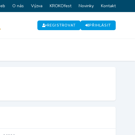
web
O nás
Výzva
KROKOfest
Novinky
Kontakt
REGISTROVAT
PŘIHLÁSIT
P