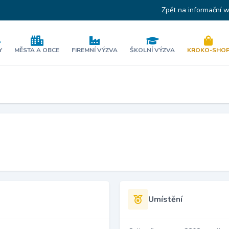
Zpět na informační 
Y
MĚSTA A OBCE
FIREMNÍ VÝZVA
ŠKOLNÍ VÝZVA
KROKO-SHO
Umístění