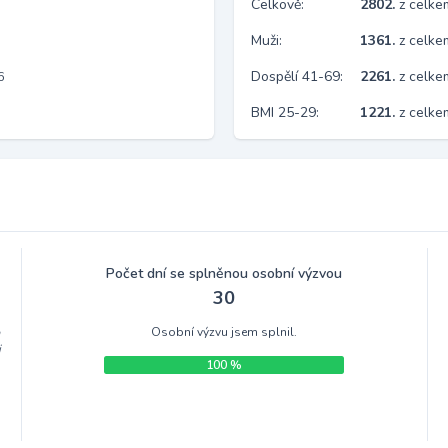
Celkově:
2802.
z celk
Muži:
1361.
z celke
Dospělí 41-69:
2261.
z celk
6
BMI 25-29:
1221.
z celke
Počet dní se splněnou osobní výzvou
30
Osobní výzvu jsem splnil.
m
i
100 %