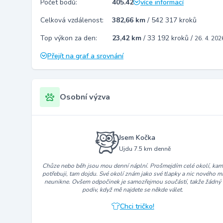
Počet bodů:
405.42
více informací
Celková vzdálenost:
382,66 km
/
542 317 kroků
Top výkon za den:
23,42 km
/
33 192 kroků
/
26. 4. 202
Přejít na graf a srovnání
Osobní výzva
Jsem Kočka
Ujdu 7.5 km denně
Chůze nebo běh jsou mou denní náplní. Prošmejdím celé okolí, ka
potřebuji, tam dojdu. Své okolí znám jako své tlapky a nic nového m
neunikne. Ovšem odpočinek je samozřejmou součástí, takže žádný
podiv, když mě najdete se někde válet.
Chci tričko!