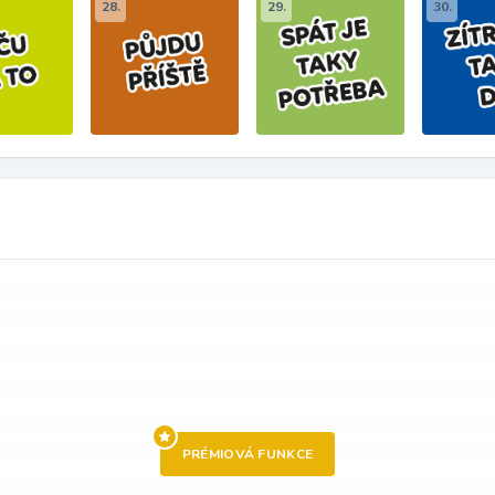
28.
29.
30.
PRÉMIOVÁ FUNKCE