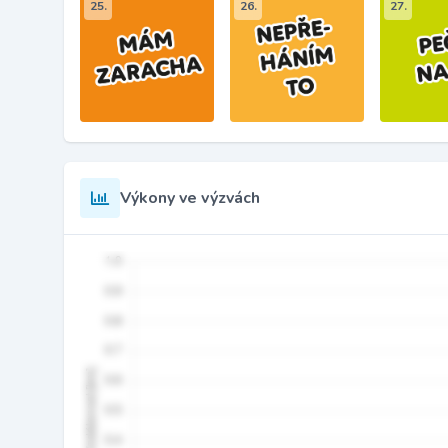
25.
26.
27.
Výkony ve výzvách