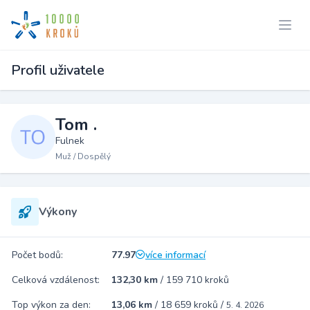
Profil uživatele
Tom .
Fulnek
Muž / Dospělý
Výkony
Počet bodů:
77.97
více informací
Celková vzdálenost:
132,30 km
/
159 710 kroků
Top výkon za den:
13,06 km
/
18 659 kroků
/
5. 4. 2026