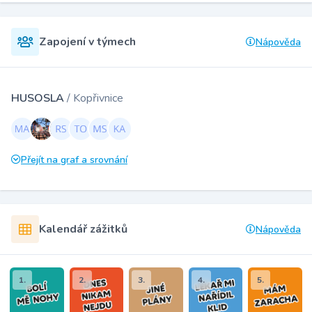
Zapojení v týmech
Nápověda
HUSOSLA
/ Kopřivnice
Přejít na graf a srovnání
Kalendář zážitků
Nápověda
1.
2.
3.
4.
5.