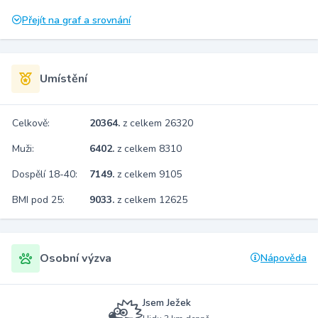
Přejít na graf a srovnání
Umístění
Celkově:
20364.
z celkem 26320
Muži:
6402.
z celkem 8310
Dospělí 18-40:
7149.
z celkem 9105
BMI pod 25:
9033.
z celkem 12625
Osobní výzva
Nápověda
Jsem Ježek