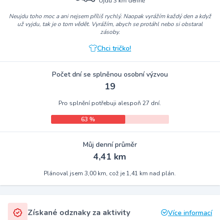
Ujdu 3 km denně
Neujdu toho moc a ani nejsem příliš rychlý. Naopak vyrážím každý den a když
už vyjdu, tak je o tom vědět. Vyrážím, abych se protáhl nebo si obstaral
zásoby.
Chci tričko!
Počet dní se splněnou osobní výzvou
19
Pro splnění potřebuji alespoň 27 dní.
63 %
Můj denní průměr
4,41 km
Plánoval jsem 3,00 km, což je 1,41 km nad plán.
Získané odznaky za aktivity
Více informací