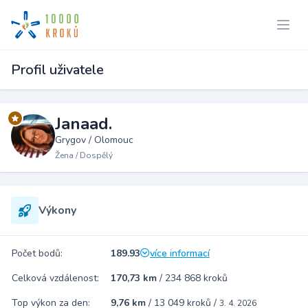
Profil uživatele
Janaad.
Grygov / Olomouc
Žena / Dospělý
Výkony
Počet bodů:
189.93
více informací
Celková vzdálenost:
170,73 km
/
234 868 kroků
Top výkon za den:
9,76 km
/
13 049 kroků
/
3. 4. 2026