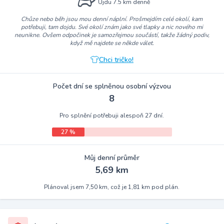
Ujdu 7.5 km denně
Chůze nebo běh jsou mou denní náplní. Prošmejdím celé okolí, kam
potřebuji, tam dojdu. Své okolí znám jako své tlapky a nic nového mi
neunikne. Ovšem odpočinek je samozřejmou součástí, takže žádný podiv,
když mě najdete se někde válet.
Chci tričko!
Počet dní se splněnou osobní výzvou
8
Pro splnění potřebuji alespoň 27 dní.
27 %
Můj denní průměr
5,69 km
Plánoval jsem 7,50 km, což je 1,81 km pod plán.