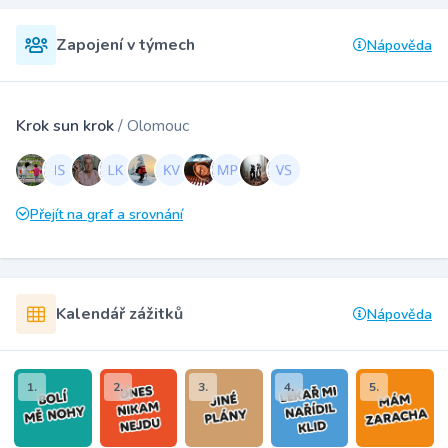
Zapojení v týmech
Nápověda
Krok sun krok
/ Olomouc
Přejít na graf a srovnání
Kalendář zážitků
Nápověda
1.
2.
3.
4.
5.