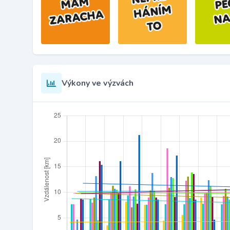
Výkony ve výzvách