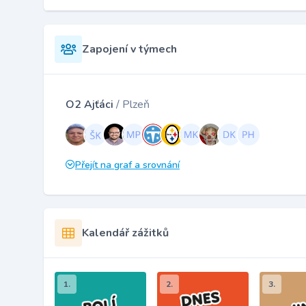
Zapojení v týmech
O2 Ajťáci
/ Plzeň
Přejít na graf a srovnání
Kalendář zážitků
1.
2.
3.