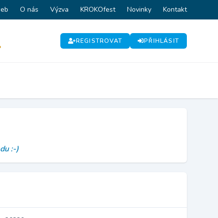
web
O nás
Výzva
KROKOfest
Novinky
Kontakt
REGISTROVAT
PŘIHLÁSIT
P
du :-)