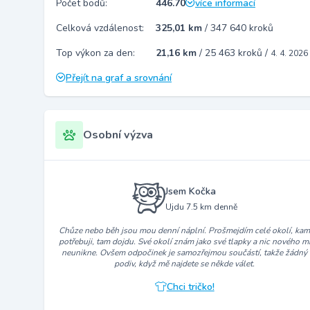
Počet bodů:
446.70
více informací
Celková vzdálenost:
325,01 km
/
347 640 kroků
Top výkon za den:
21,16 km
/
25 463 kroků
/
4. 4. 2026
Přejít na graf a srovnání
Osobní výzva
Jsem Kočka
Ujdu 7.5 km denně
Chůze nebo běh jsou mou denní náplní. Prošmejdím celé okolí, ka
potřebuji, tam dojdu. Své okolí znám jako své tlapky a nic nového m
neunikne. Ovšem odpočinek je samozřejmou součástí, takže žádný
podiv, když mě najdete se někde válet.
Chci tričko!