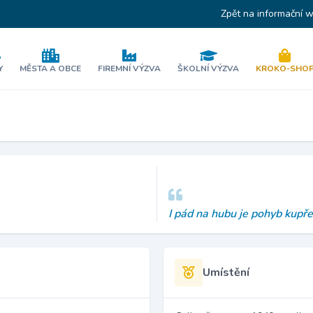
Zpět na informační 
Y
MĚSTA A OBCE
FIREMNÍ VÝZVA
ŠKOLNÍ VÝZVA
KROKO-SHO
I pád na hubu je pohyb kupře
Umístění