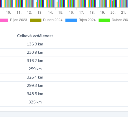
Celková vzdálenost
136.9 km
230.9 km
316.2 km
259 km
326.4 km
299.3 km
348.5 km
325 km