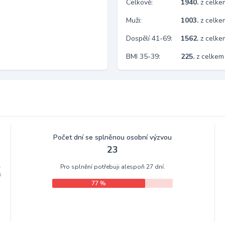
Celkově:
1940.
z celk
Muži:
1003.
z celke
Dospělí 41-69:
1562.
z celk
BMI 35-39:
225.
z celkem
Počet dní se splněnou osobní výzvou
23
Pro splnění potřebuji alespoň 27 dní.
m
i
77 %