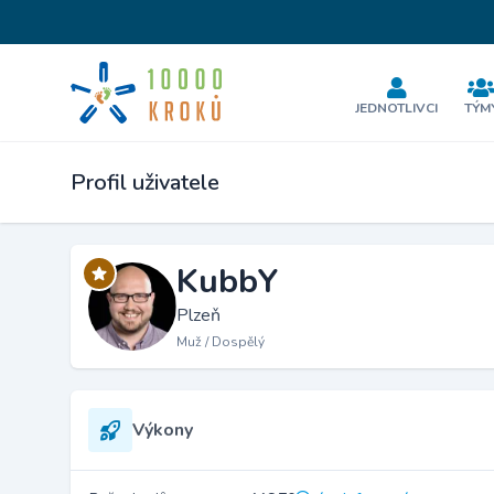
JEDNOTLIVCI
TÝM
Profil uživatele
KubbY
Plzeň
Muž / Dospělý
Výkony