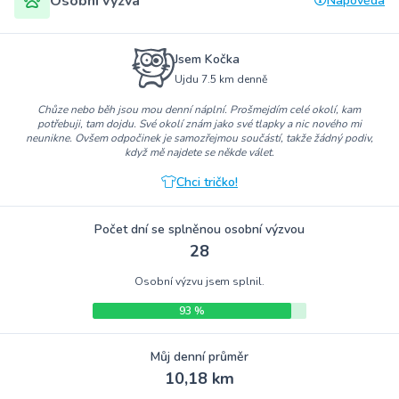
Osobní výzva
Nápověda
Jsem Kočka
Ujdu 7.5 km denně
Chůze nebo běh jsou mou denní náplní. Prošmejdím celé okolí, kam
potřebuji, tam dojdu. Své okolí znám jako své tlapky a nic nového mi
neunikne. Ovšem odpočinek je samozřejmou součástí, takže žádný podiv,
když mě najdete se někde válet.
Chci tričko!
Počet dní se splněnou osobní výzvou
28
Osobní výzvu jsem splnil.
93 %
Můj denní průměr
10,18 km