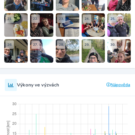
21.
22.
23.
24.
25.
26.
27.
28.
29.
30.
Výkony ve výzvách
Nápověda