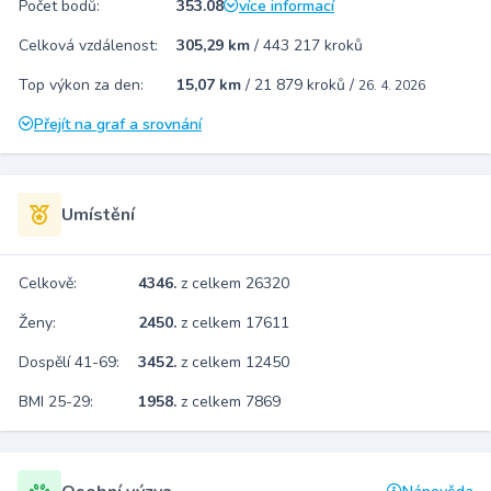
Počet bodů:
353.08
více informací
Celková vzdálenost:
305,29 km
/
443 217 kroků
Top výkon za den:
15,07 km
/
21 879 kroků
/
26. 4. 2026
Přejít na graf a srovnání
Umístění
Celkově:
4346.
z celkem 26320
Ženy:
2450.
z celkem 17611
Dospělí 41-69:
3452.
z celkem 12450
BMI 25-29:
1958.
z celkem 7869