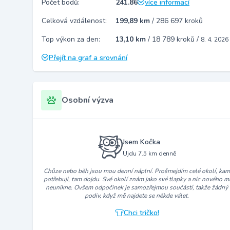
Počet bodů:
241.86
více informací
Celková vzdálenost:
199,89 km
/
286 697 kroků
Top výkon za den:
13,10 km
/
18 789 kroků
/
8. 4. 2026
Přejít na graf a srovnání
Osobní výzva
Jsem Kočka
Ujdu 7.5 km denně
Chůze nebo běh jsou mou denní náplní. Prošmejdím celé okolí, ka
potřebuji, tam dojdu. Své okolí znám jako své tlapky a nic nového m
neunikne. Ovšem odpočinek je samozřejmou součástí, takže žádný
podiv, když mě najdete se někde válet.
Chci tričko!