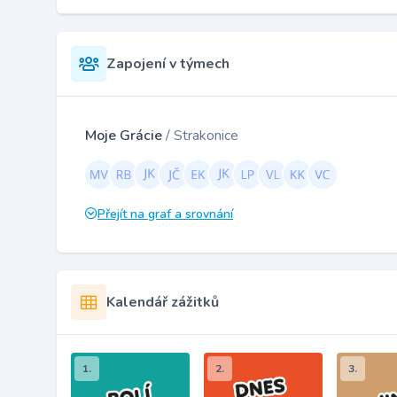
Zapojení v týmech
Moje Grácie
/ Strakonice
Přejít na graf a srovnání
Kalendář zážitků
1.
2.
3.