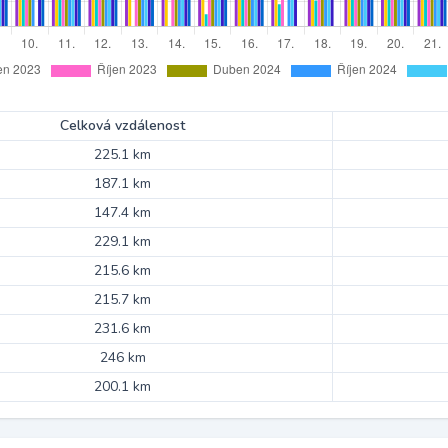
Celková vzdálenost
225.1 km
187.1 km
147.4 km
229.1 km
215.6 km
215.7 km
231.6 km
246 km
200.1 km