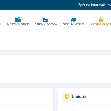
Zpět na informační 
Y
MĚSTA A OBCE
FIREMNÍ VÝZVA
ŠKOLNÍ VÝZVA
KROKO-SHO
Umístění