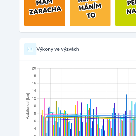
Výkony ve výzvách