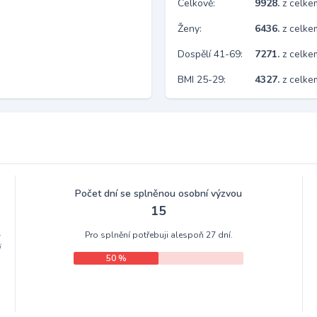
Celkově:
9928.
z celk
Ženy:
6436.
z celk
Dospělí 41-69:
7271.
z celk
BMI 25-29:
4327.
z celke
Počet dní se splněnou osobní výzvou
15
Pro splnění potřebuji alespoň 27 dní.
m
i
50 %