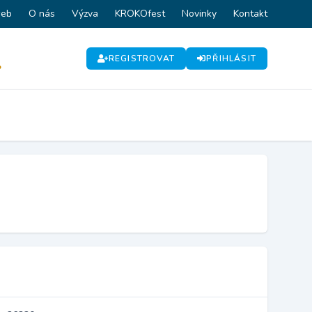
web
O nás
Výzva
KROKOfest
Novinky
Kontakt
REGISTROVAT
PŘIHLÁSIT
P