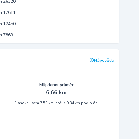
em 26320
em 17611
em 12450
m 7869
Nápověda
Můj denní průměr
6,66 km
Plánoval jsem 7,50 km, což je 0,84 km pod plán.