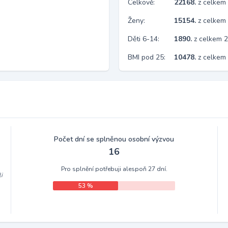
Celkově:
22168.
z celkem
Ženy:
15154.
z celkem
Děti 6-14:
1890.
z celkem 
BMI pod 25:
10478.
z celkem
Počet dní se splněnou osobní výzvou
16
Pro splnění potřebuji alespoň 27 dní.
i
53 %