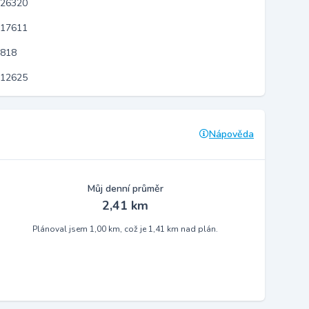
 26320
 17611
2818
 12625
Nápověda
Můj denní průměr
2,41 km
Plánoval jsem 1,00 km, což je 1,41 km nad plán.