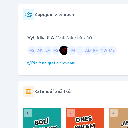
Zapojení v týmech
Vyhlídka 6.A
/ Valašské Meziříčí
Přejít na graf a srovnání
Kalendář zážitků
1.
2.
3.