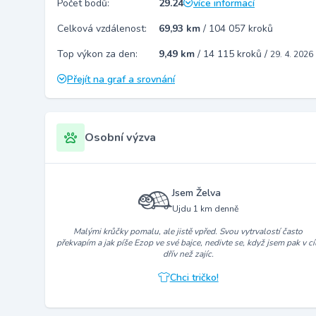
Počet bodů:
29.24
více informací
Celková vzdálenost:
69,93 km
/
104 057 kroků
Top výkon za den:
9,49 km
/
14 115 kroků
/
29. 4. 2026
Přejít na graf a srovnání
Osobní výzva
Jsem Želva
Ujdu 1 km denně
Malými krůčky pomalu, ale jistě vpřed. Svou vytrvalostí často
překvapím a jak píše Ezop ve své bajce, nedivte se, když jsem pak v cíl
dřív než zajíc.
Chci tričko!