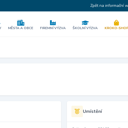
Zpět na informační 
Y
MĚSTA A OBCE
FIREMNÍ VÝZVA
ŠKOLNÍ VÝZVA
KROKO-SHO
Umístění