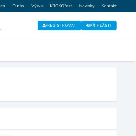
web
O nás
Výzva
KROKOfest
Novinky
Kontakt
REGISTROVAT
PŘIHLÁSIT
P