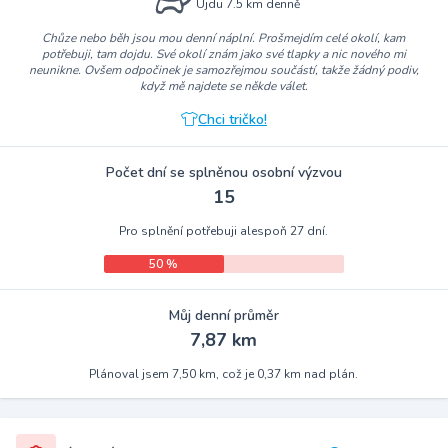
Ujdu 7.5 km denně
Chůze nebo běh jsou mou denní náplní. Prošmejdím celé okolí, kam
potřebuji, tam dojdu. Své okolí znám jako své tlapky a nic nového mi
neunikne. Ovšem odpočinek je samozřejmou součástí, takže žádný podiv,
když mě najdete se někde válet.
Chci tričko!
Počet dní se splněnou osobní výzvou
15
Pro splnění potřebuji alespoň 27 dní.
50 %
Můj denní průměr
7,87 km
Plánoval jsem 7,50 km, což je 0,37 km nad plán.