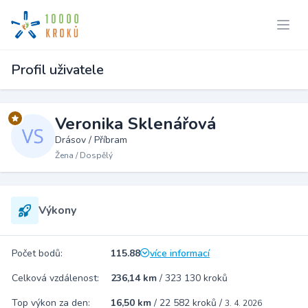
Profil uživatele
Veronika Sklenářová
Drásov / Příbram
Žena / Dospělý
Výkony
Počet bodů:
115.88
více informací
Celková vzdálenost:
236,14 km
/
323 130 kroků
Top výkon za den:
16,50 km
/
22 582 kroků
/
3. 4. 2026