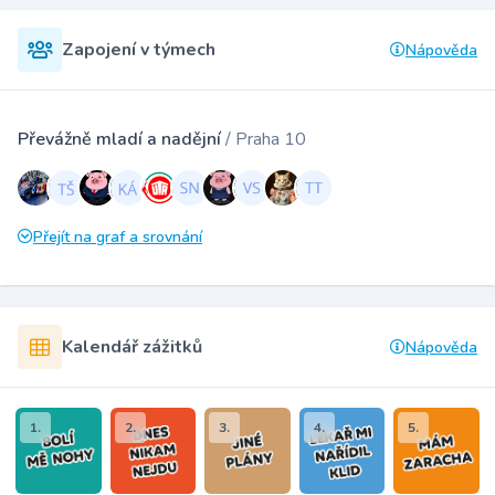
Zapojení v týmech
Nápověda
Převážně mladí a nadějní
/ Praha 10
Přejít na graf a srovnání
Kalendář zážitků
Nápověda
1.
2.
3.
4.
5.