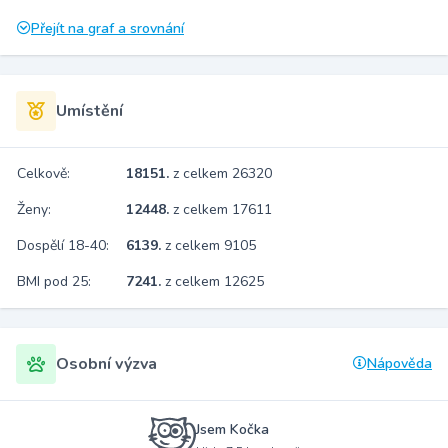
Přejít na graf a srovnání
Umístění
Celkově:
18151.
z celkem 26320
Ženy:
12448.
z celkem 17611
Dospělí 18-40:
6139.
z celkem 9105
BMI pod 25:
7241.
z celkem 12625
Osobní výzva
Nápověda
Jsem Kočka