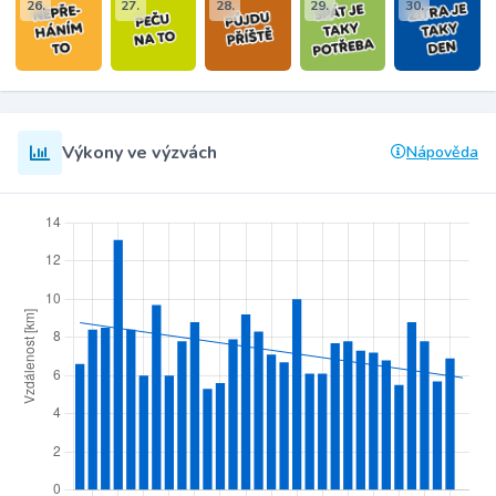
26.
27.
28.
29.
30.
Výkony ve výzvách
Nápověda