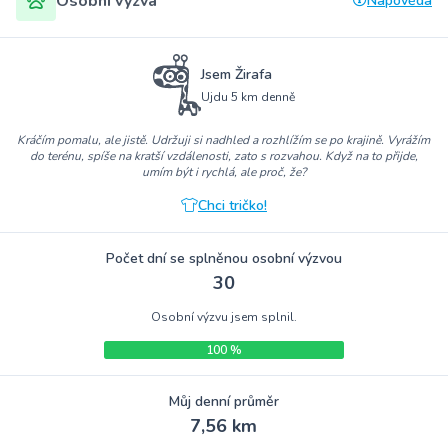
Osobní výzva
Nápověda
Jsem Žirafa
Ujdu 5 km denně
Kráčím pomalu, ale jistě. Udržuji si nadhled a rozhlížím se po krajině. Vyrážím
do terénu, spíše na kratší vzdálenosti, zato s rozvahou. Když na to přijde,
umím být i rychlá, ale proč, že?
Chci tričko!
Počet dní se splněnou osobní výzvou
30
Osobní výzvu jsem splnil.
100 %
Můj denní průměr
7,56 km