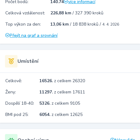
Počet bodů:
140.74
více informací
Celková vzdálenost:
226,88 km
/
327 390 kroků
Top výkon za den:
13,06 km
/
18 838 kroků
/
4. 4. 2026
Přejít na graf a srovnání
Umístění
Celkově:
16526.
z celkem 26320
Ženy:
11297.
z celkem 17611
Dospělí 18-40:
5326.
z celkem 9105
BMI pod 25:
6054.
z celkem 12625