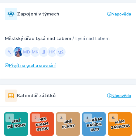
Zapojení v týmech
Nápověda
Městský úřad Lysá nad Labem
/ Lysá nad Labem
Přejít na graf a srovnání
Kalendář zážitků
Nápověda
1.
2.
3.
4.
5.