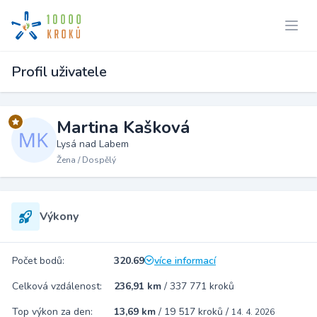
Profil uživatele
Martina Kašková
Lysá nad Labem
Žena / Dospělý
Výkony
Počet bodů:
320.69
více informací
Celková vzdálenost:
236,91 km
/
337 771 kroků
Top výkon za den:
13,69 km
/
19 517 kroků
/
14. 4. 2026