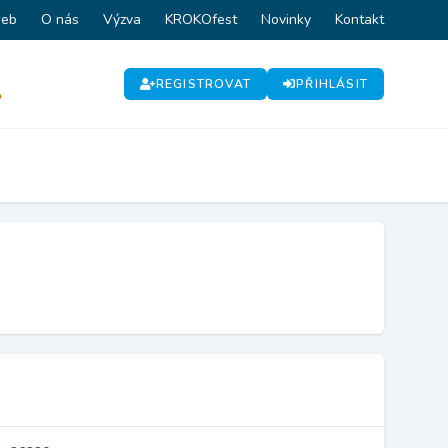
web
O nás
Výzva
KROKOfest
Novinky
Kontakt
REGISTROVAT
PŘIHLÁSIT
P