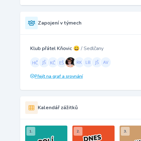
Zapojení v týmech
Klub přátel Kňovic 😄
/ Sedlčany
Přejít na graf a srovnání
Kalendář zážitků
1.
2.
3.