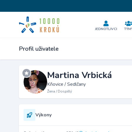
JEDNOTLIVCI
TÝM
Profil uživatele
Martina Vrbická
Kňovice / Sedlčany
Žena / Dospělý
Výkony