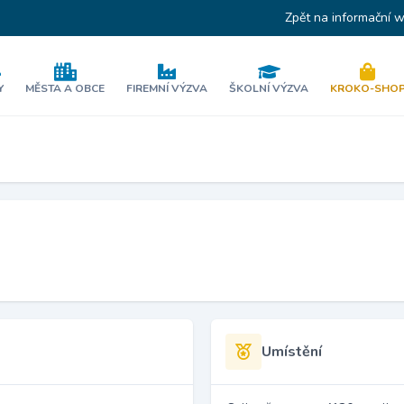
Zpět na informační 
Y
MĚSTA A OBCE
FIREMNÍ VÝZVA
ŠKOLNÍ VÝZVA
KROKO-SHO
Umístění