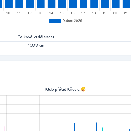
Celková vzdálenost
408.8 km
Klub přátel Kňovic 😄