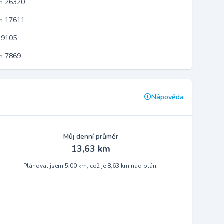
em 26320
em 17611
 9105
m 7869
Nápověda
Můj denní průměr
13,63 km
Plánoval jsem 5,00 km, což je 8,63 km nad plán.