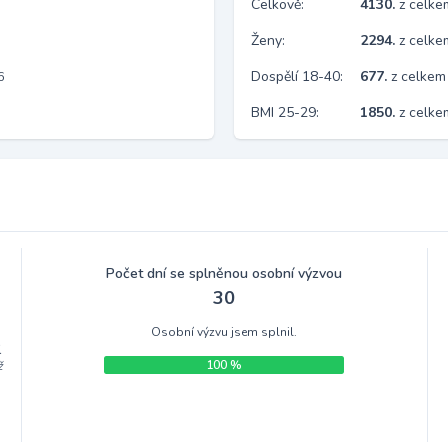
Celkově:
4130.
z celk
Ženy:
2294.
z celk
Dospělí 18-40:
677.
z celkem
6
BMI 25-29:
1850.
z celke
Počet dní se splněnou osobní výzvou
30
Osobní výzvu jsem splnil.
.
100 %
ž