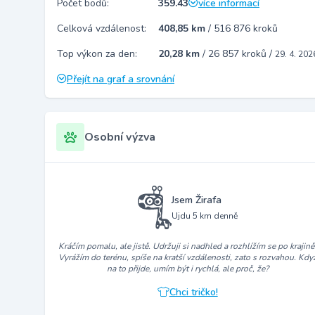
Počet bodů:
359.43
více informací
Celková vzdálenost:
408,85 km
/
516 876 kroků
Top výkon za den:
20,28 km
/
26 857 kroků
/
29. 4. 202
Přejít na graf a srovnání
Osobní výzva
Jsem Žirafa
Ujdu 5 km denně
Kráčím pomalu, ale jistě. Udržuji si nadhled a rozhlížím se po krajině
Vyrážím do terénu, spíše na kratší vzdálenosti, zato s rozvahou. Kdy
na to přijde, umím být i rychlá, ale proč, že?
Chci tričko!