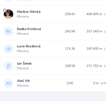
Martina Vrbická
359.43
408 845 m
(
Kňovice
Radka Krotilová
245.94
357 049 m
(
Kňovice
Lucie Bosáková
174.36
240 600 m
(
Kňovice
Jan Šimek
158.59
371 763 m
(
Kňovice
Aleš Vlk
0.00
0 m
(0,
Kňovice