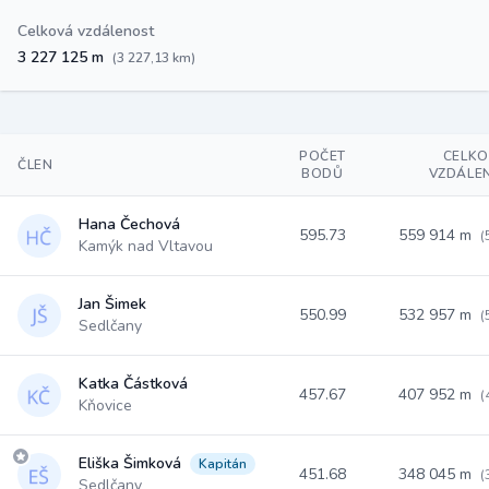
Celková vzdálenost
3 227 125 m
(3 227,13 km)
POČET
CELK
ČLEN
BODŮ
VZDÁLE
Hana Čechová
595.73
559 914 m
(
Kamýk nad Vltavou
Jan Šimek
550.99
532 957 m
(
Sedlčany
Katka Částková
457.67
407 952 m
(
Kňovice
Eliška Šimková
Kapitán
451.68
348 045 m
(
Sedlčany