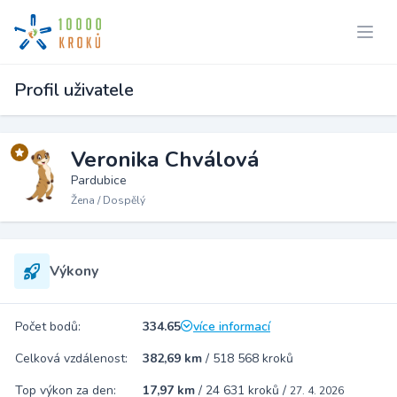
Profil uživatele
Veronika Chválová
Pardubice
Žena / Dospělý
Výkony
Počet bodů:
334.65
více informací
Celková vzdálenost:
382,69 km
/
518 568 kroků
Top výkon za den:
17,97 km
/
24 631 kroků
/
27. 4. 2026