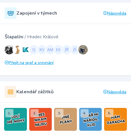
Zapojení v týmech
Nápověda
Šlapalíni
/ Hradec Králové
Přejít na graf a srovnání
Kalendář zážitků
Nápověda
1.
2.
3.
4.
5.