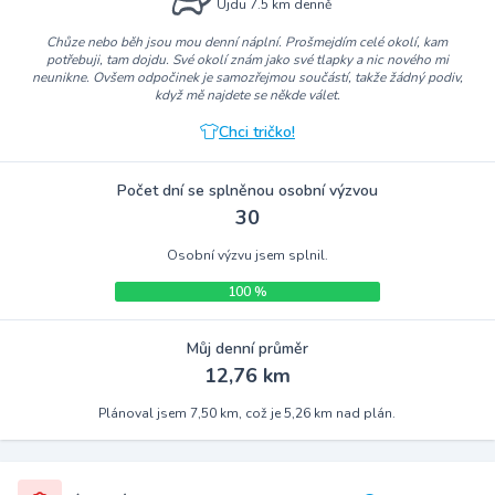
Ujdu 7.5 km denně
Chůze nebo běh jsou mou denní náplní. Prošmejdím celé okolí, kam
potřebuji, tam dojdu. Své okolí znám jako své tlapky a nic nového mi
neunikne. Ovšem odpočinek je samozřejmou součástí, takže žádný podiv,
když mě najdete se někde válet.
Chci tričko!
Počet dní se splněnou osobní výzvou
30
Osobní výzvu jsem splnil.
100 %
Můj denní průměr
12,76 km
Plánoval jsem 7,50 km, což je 5,26 km nad plán.