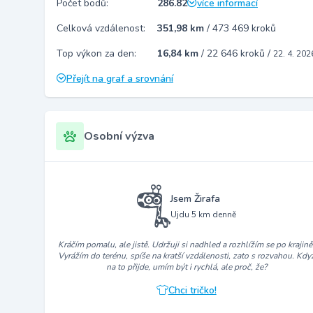
Počet bodů:
286.82
více informací
Celková vzdálenost:
351,98 km
/
473 469 kroků
Top výkon za den:
16,84 km
/
22 646 kroků
/
22. 4. 202
Přejít na graf a srovnání
Osobní výzva
Jsem Žirafa
Ujdu 5 km denně
Kráčím pomalu, ale jistě. Udržuji si nadhled a rozhlížím se po krajině
Vyrážím do terénu, spíše na kratší vzdálenosti, zato s rozvahou. Kdy
na to přijde, umím být i rychlá, ale proč, že?
Chci tričko!