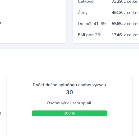
Celkově:
7329.
z celk
Ženy:
4519.
z celk
Dospělí 41-69:
5565.
z celk
6
BMI pod 25:
1346.
z celk
Počet dní se splněnou osobní výzvou
30
Osobní výzvu jsem splnil.
.
100 %
ž