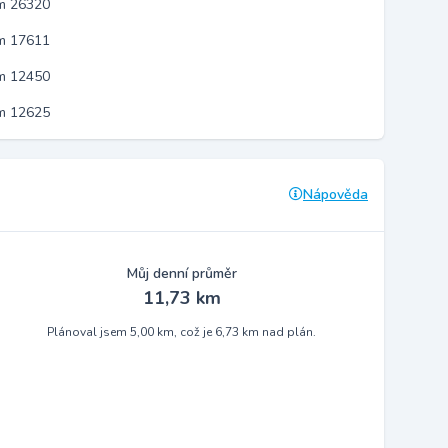
em 26320
em 17611
em 12450
em 12625
Nápověda
Můj denní průměr
11,73 km
Plánoval jsem 5,00 km, což je 6,73 km nad plán.