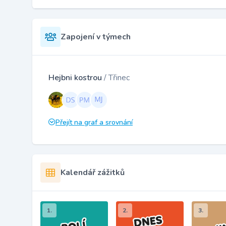
Zapojení v týmech
Hejbni kostrou
/ Třinec
Přejít na graf a srovnání
Kalendář zážitků
1.
2.
3.