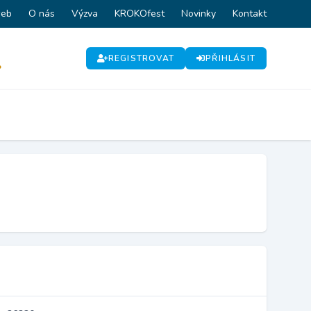
web
O nás
Výzva
KROKOfest
Novinky
Kontakt
REGISTROVAT
PŘIHLÁSIT
P