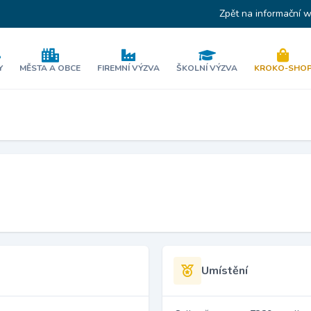
Zpět na informační 
Y
MĚSTA A OBCE
FIREMNÍ VÝZVA
ŠKOLNÍ VÝZVA
KROKO-SHO
Umístění