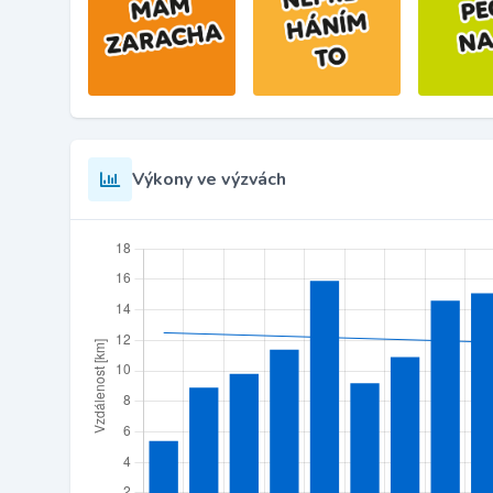
Výkony ve výzvách