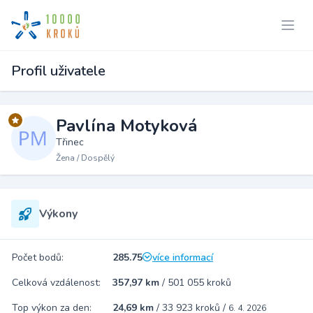
Profil uživatele
Pavlína Motyková
Třinec
Žena / Dospělý
Výkony
Počet bodů:
285.75
více informací
Celková vzdálenost:
357,97 km
/
501 055 kroků
Top výkon za den:
24,69 km
/
33 923 kroků
/
6. 4. 2026