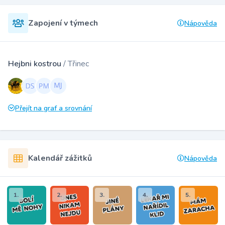
Zapojení v týmech
Nápověda
Hejbni kostrou
/ Třinec
Přejít na graf a srovnání
Kalendář zážitků
Nápověda
1.
2.
3.
4.
5.