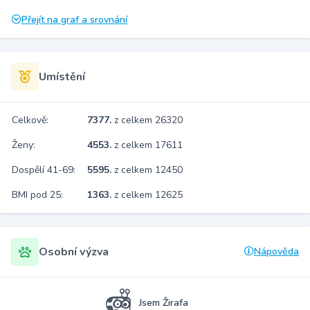
Přejít na graf a srovnání
Umístění
Celkově:
7377.
z celkem 26320
Ženy:
4553.
z celkem 17611
Dospělí 41-69:
5595.
z celkem 12450
BMI pod 25:
1363.
z celkem 12625
Osobní výzva
Nápověda
Jsem Žirafa