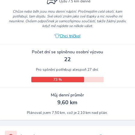
Ujdu 7.5 km denně
Chůze nebo běh jsou mou denní náplní. Prošmejdím celé okolí, kam
potřebuji, tam dojdu. Své okolí znám jako své tlapky a nic nového mi
neunikne. Ovšem odpočinek je samozřejmou součástí, takže žádný podiv,
když mě najdete se někde válet.
Chci tričko!
Počet dní se splněnou osobní výzvou
22
Pro splnění potřebuji alespoň 27 dní.
73 %
Můj denní průměr
9,60 km
Plánoval jsem 7,50 km, což je 2,10 km nad plán.