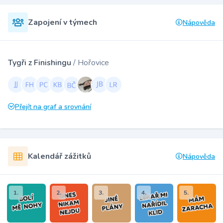
Zapojení v týmech
Nápověda
Tygři z Finishingu
/ Hořovice
Přejít na graf a srovnání
Kalendář zážitků
Nápověda
1.
2.
3.
4.
5.