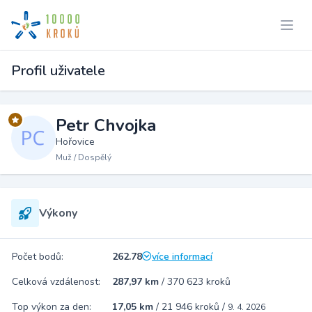
Profil uživatele
Petr Chvojka
Hořovice
Muž / Dospělý
Výkony
Počet bodů:
262.78
více informací
Celková vzdálenost:
287,97 km
/
370 623 kroků
Top výkon za den:
17,05 km
/
21 946 kroků
/
9. 4. 2026