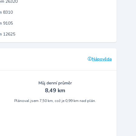
kem 26320
m 8310
m 9105
em 12625
Nápověda
Můj denní průměr
8,49 km
Plánoval jsem 7,50 km, což je 0,99 km nad plán.