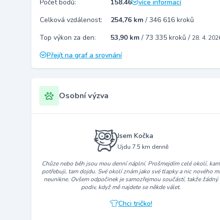
Počet bodů:
158.46
více informací
Celková vzdálenost:
254,76 km
/
346 616 kroků
Top výkon za den:
53,90 km
/
73 335 kroků
/
28. 4. 202
Přejít na graf a srovnání
Osobní výzva
Jsem Kočka
Ujdu 7.5 km denně
Chůze nebo běh jsou mou denní náplní. Prošmejdím celé okolí, ka
potřebuji, tam dojdu. Své okolí znám jako své tlapky a nic nového m
neunikne. Ovšem odpočinek je samozřejmou součástí, takže žádný
podiv, když mě najdete se někde válet.
Chci tričko!