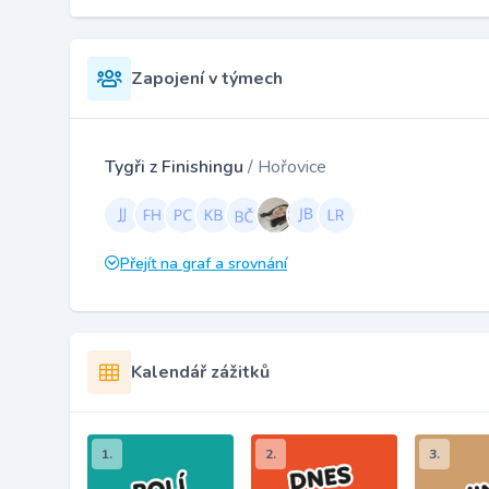
Zapojení v týmech
Tygři z Finishingu
/ Hořovice
Přejít na graf a srovnání
Kalendář zážitků
1.
2.
3.