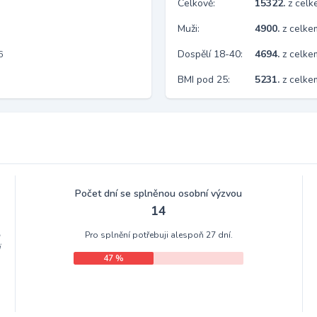
Celkově:
15322.
z cel
Muži:
4900.
z celke
Dospělí 18-40:
4694.
z celke
6
BMI pod 25:
5231.
z celk
Počet dní se splněnou osobní výzvou
14
Pro splnění potřebuji alespoň 27 dní.
m
i
47 %