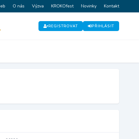
web
O nás
Výzva
KROKOfest
Novinky
Kontakt
REGISTROVAT
PŘIHLÁSIT
P