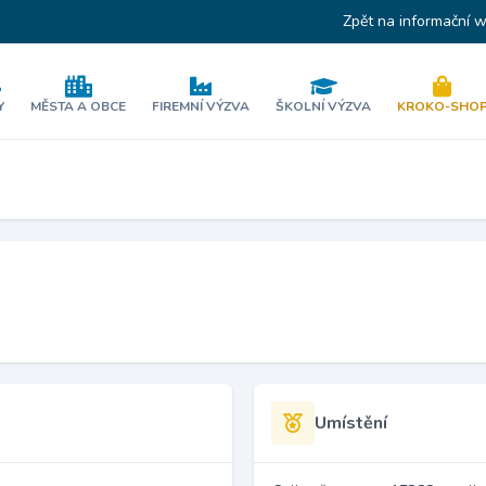
Zpět na informační 
Y
MĚSTA A OBCE
FIREMNÍ VÝZVA
ŠKOLNÍ VÝZVA
KROKO-SHO
Umístění