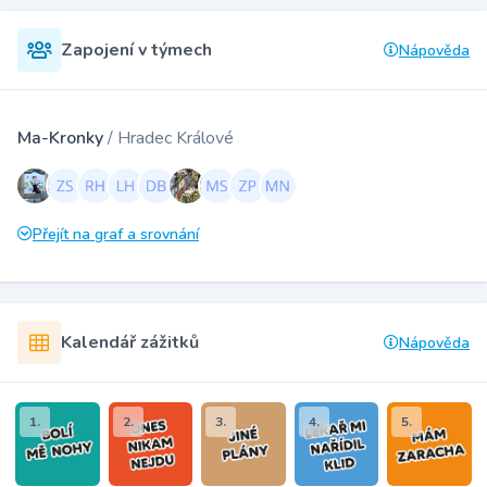
Zapojení v týmech
Nápověda
Ma-Kronky
/ Hradec Králové
Přejít na graf a srovnání
Kalendář zážitků
Nápověda
1.
2.
3.
4.
5.