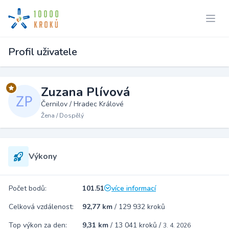
Profil uživatele
Zuzana Plívová
Černilov / Hradec Králové
Žena / Dospělý
Výkony
Počet bodů:
101.51
více informací
Celková vzdálenost:
92,77 km
/
129 932 kroků
Top výkon za den:
9,31 km
/
13 041 kroků
/
3. 4. 2026