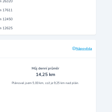
em 26320
em 17611
em 12450
em 12625
Nápověda
Můj denní průměr
14,25 km
Plánoval jsem 5,00 km, což je 9,25 km nad plán.