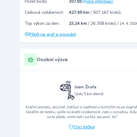
Počet bodů:
307.81
více informací
Celková vzdálenost:
427,49 km
/
507 167 kroků
Top výkon za den:
23,24 km
/
26 358 kroků
/
24. 4. 202
Přejít na graf a srovnání
Osobní výzva
Jsem Žirafa
Ujdu 5 km denně
Kráčím pomalu, ale jistě. Udržuji si nadhled a rozhlížím se po krajině
Vyrážím do terénu, spíše na kratší vzdálenosti, zato s rozvahou. Kdy
na to přijde, umím být i rychlá, ale proč, že?
Chci tričko!