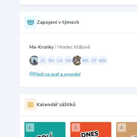
Zapojení v týmech
Ma-Kronky
/ Hradec Králové
Přejít na graf a srovnání
Kalendář zážitků
1.
2.
3.