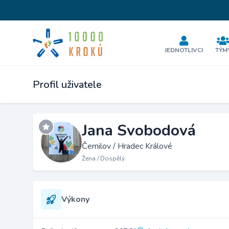
JEDNOTLIVCI
TÝM
Profil uživatele
Jana Svobodová
Černilov / Hradec Králové
Žena / Dospělý
Výkony