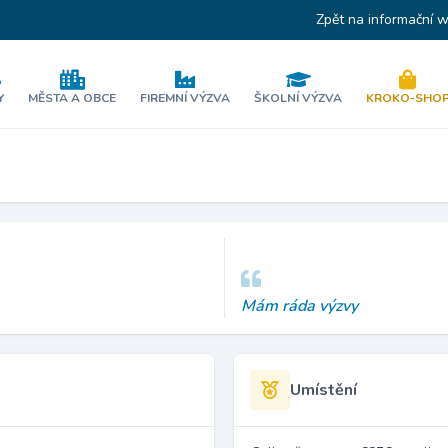
Zpět na informační 
Y
MĚSTA A OBCE
FIREMNÍ VÝZVA
ŠKOLNÍ VÝZVA
KROKO-SHO
Mám ráda výzvy
Umístění