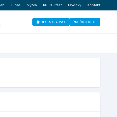
web
O nás
Výzva
KROKOfest
Novinky
Kontakt
REGISTROVAT
PŘIHLÁSIT
P