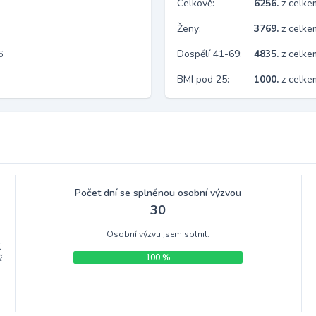
Celkově:
6256.
z celk
Ženy:
3769.
z celk
Dospělí 41-69:
4835.
z celk
6
BMI pod 25:
1000.
z celk
Počet dní se splněnou osobní výzvou
30
Osobní výzvu jsem splnil.
.
100 %
ž