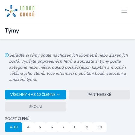
Týmy
Seřaďte si týmy podle nachozených kilometrů nebo získaných
bodů. Využijte připravených filtrů a zobrazte si týmy podle
kategorie nebo místa, odkud pochází jejich kapitán a možná i
většina jeho členů. Více informací o
počítání bodů
,
založení a
smazání týmu
.
VŠECHNY 4 AŽ 10 ČLENNÉ
PARTNERSKÉ
ŠKOLNÍ
POČET ČLENŮ:
4-10
4
5
6
7
8
9
10