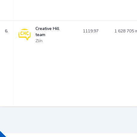
Creative Hill
6.
1119.97
1 628 705
team
Zlín