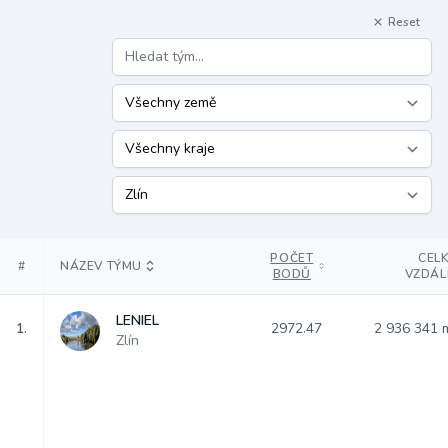
Reset
POČET
CEL
#
NÁZEV TÝMU
BODŮ
VZDÁL
LENIEL
1.
2972.47
2 936 341
Zlín