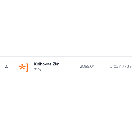
Knihovna Zlín
2.
2859.04
3 037 773
Zlín