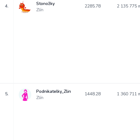
Stonožky
4.
2285.78
2 135 775
Zlín
Podnikatelky_Zlin
5.
1448.28
1 360 711
Zlín