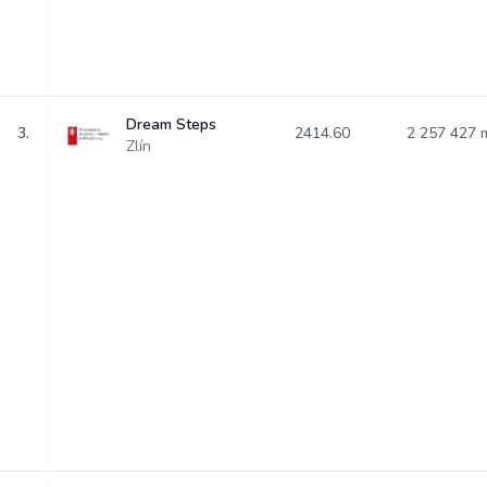
Dream Steps
3.
2414.60
2 257 427
Zlín