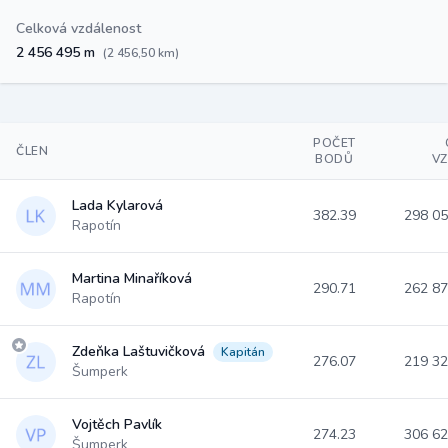
Celková vzdálenost
2 456 495 m
(2 456,50 km)
POČET
ČLEN
BODŮ
V
Lada Kylarová
382.39
298 0
Rapotín
Martina Minaříková
290.71
262 8
Rapotín
Zdeňka Laštuvičková
Kapitán
276.07
219 3
Šumperk
Vojtěch Pavlík
274.23
306 6
Šumperk