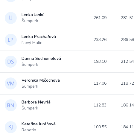
Lenka Janků
261.09
281 5
Šumperk
Lenka Prachařová
233.26
286 5
Nový Malín
Darina Suchomelová
193.10
212 5
Šumperk
Veronika Mlčochová
117.06
218 7
Šumperk
Barbora Nevrlá
112.83
186 1
Šumperk
Kateřina Juráňová
100.55
184 1
Rapotín