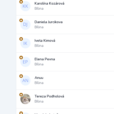
Karolína Kozárová
Bílina
Daniela Jurcikova
Bílina
Iveta Kimová
Bílina
Elena Pevna
Bílina
Anuu
Bílina
Tereza Podholová
Bílina