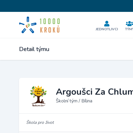
JEDNOTLIVCI
TÝM
Detail týmu
Argoušci Za Chl
Školní tým / Bílina
Škola pro život