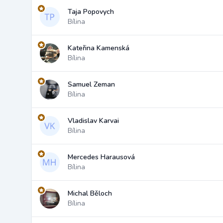
Taja Popovych
Bílina
Kateřina Kamenská
Bílina
Samuel Zeman
Bílina
Vladislav Karvai
Bílina
Mercedes Harausová
Bílina
Michal Běloch
Bílina