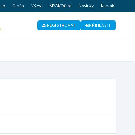
web
O nás
Výzva
KROKOfest
Novinky
Kontakt
REGISTROVAT
PŘIHLÁSIT
P