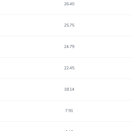
26.40
25.75
24.79
22.45
18.14
7.91