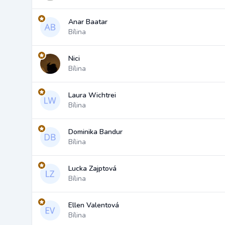
Anar Baatar
Bílina
Nici
Bílina
Laura Wichtrei
Bílina
Dominika Bandur
Bílina
Lucka Zajptová
Bílina
Ellen Valentová
Bílina