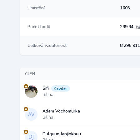
Umístění
1603.
Počet bodů
299.94
(v
Celková vzdálenost
8 295 91
ČLEN
Šifi
Kapitán
Bílina
Adam Vochomůrka
Bílina
Dulguun Janjinkhuu