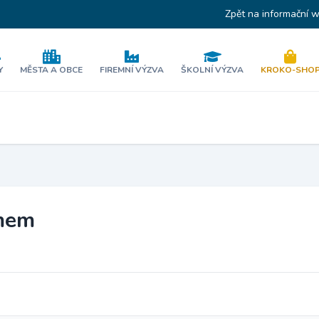
Zpět na informační 
Y
MĚSTA A OBCE
FIREMNÍ VÝZVA
ŠKOLNÍ VÝZVA
KROKO-SHO
umem