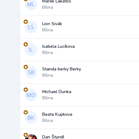
Marek Lakatoš
Bílina
Lion Sivák
Bílina
Isabela Lucíkova
Bílina
Standa berky Berky
Bílina
Michael Dunka
Bílina
Beata Kupkova
Bílina
Dan Štyndl