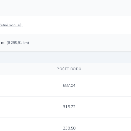
četně bonusů)
1 m
(8 295,91 km)
POČET BODŮ
687.04
315.72
238.58