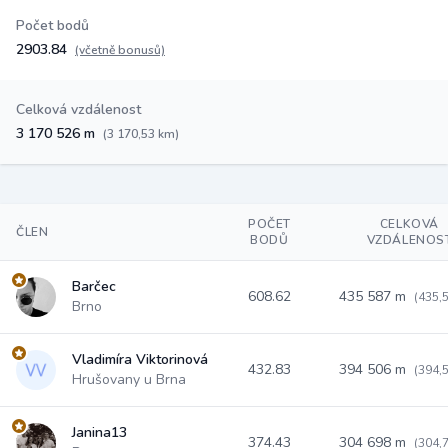
Počet bodů
2903.84
(včetně bonusů)
Celková vzdálenost
3 170 526 m
(3 170,53 km)
POČET
CELKOVÁ
ČLEN
BODŮ
VZDÁLENOS
Barčec
608.62
435 587 m
(435,
Brno
Vladimíra Viktorinová
432.83
394 506 m
(394,
Hrušovany u Brna
Janina13
374.43
304 698 m
(304,