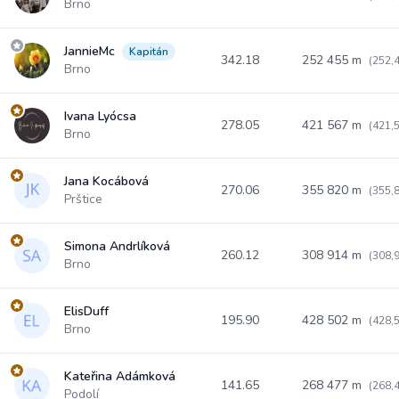
Brno
JannieMc
Kapitán
342.18
252 455 m
(252,
Brno
Ivana Lyócsa
278.05
421 567 m
(421,
Brno
Jana Kocábová
270.06
355 820 m
(355,
Prštice
Simona Andrlíková
260.12
308 914 m
(308,
Brno
ElisDuff
195.90
428 502 m
(428,
Brno
Kateřina Adámková
141.65
268 477 m
(268,
Podolí