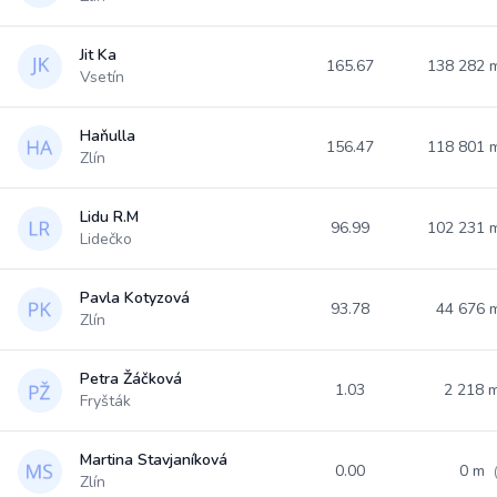
Jit Ka
165.67
138 282
Vsetín
Haňulla
156.47
118 801
Zlín
Lidu R.M
96.99
102 231
Lidečko
Pavla Kotyzová
93.78
44 676 
Zlín
Petra Žáčková
1.03
2 218 
Fryšták
Martina Stavjaníková
0.00
0 m
Zlín