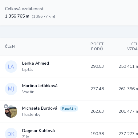
Celková vzdálenost
1 356 765 m
(1 356,77 km)
POČET
CE
ČLEN
BODŮ
VZDÁ
Lenka Ahmed
290.53
250 411
Liptál
Martina Jeřábková
277.48
261 396
Vsetín
Michaela Burdová
Kapitán
262.63
201 477
Huslenky
Dagmar Kublová
190.38
237 273
Zlín