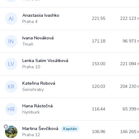
Anastasiia Ivashko
221.55
222 123
Praha 4
Ivana Nováková
171.18
96 973
Tmaň
Lenka Salim Vosátková
153.00
221 084
Praha 10
Kateřina Robová
120.03
204 230
Senohraby
Hana Rástočná
116.44
65 399
Nymburk
Martina Ševčíková
Kapitán
106.96
146 265
Praha 12