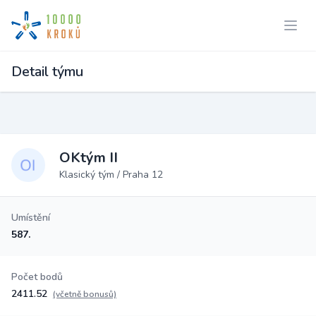
Detail týmu
OKtým II
Klasický tým / Praha 12
Umístění
587.
Počet bodů
2411.52
(včetně bonusů)