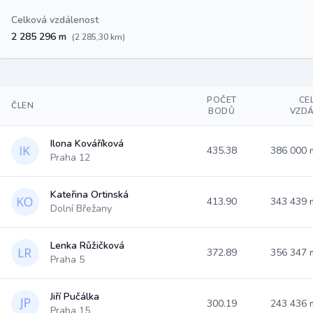
Celková vzdálenost
2 285 296 m
(2 285,30 km)
POČET
CE
ČLEN
BODŮ
VZD
Ilona Kováříková
435.38
386 000
Praha 12
Kateřina Ortinská
413.90
343 439
Dolní Břežany
Lenka Růžičková
372.89
356 347
Praha 5
Jiří Pučálka
300.19
243 436
Praha 15