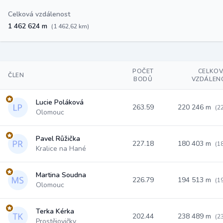
Celková vzdálenost
1 462 624 m
(1 462,62 km)
POČET
CELKO
ČLEN
BODŮ
VZDÁLEN
Lucie Poláková
263.59
220 246 m
(2
Olomouc
Pavel Růžička
227.18
180 403 m
(1
Kralice na Hané
Martina Soudna
226.79
194 513 m
(1
Olomouc
Terka Kérka
202.44
238 489 m
(2
Prostějovičky