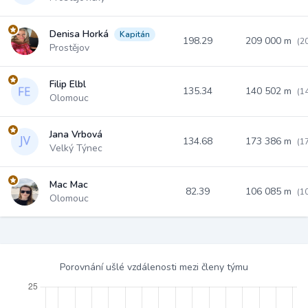
Denisa Horká
Kapitán
198.29
209 000 m
(2
Prostějov
Filip Elbl
135.34
140 502 m
(1
Olomouc
Jana Vrbová
134.68
173 386 m
(1
Velký Týnec
Mac Mac
82.39
106 085 m
(1
Olomouc
Porovnání ušlé vzdálenosti mezi členy týmu