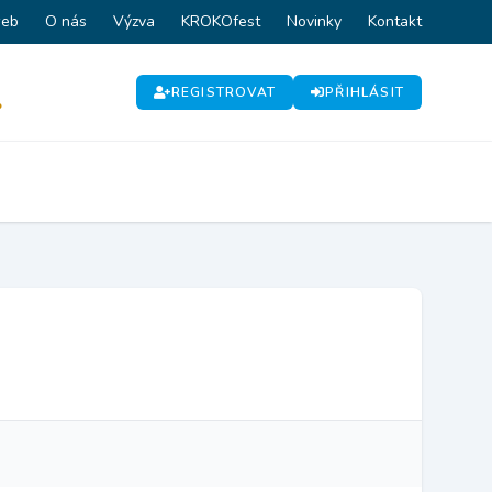
web
O nás
Výzva
KROKOfest
Novinky
Kontakt
REGISTROVAT
PŘIHLÁSIT
P