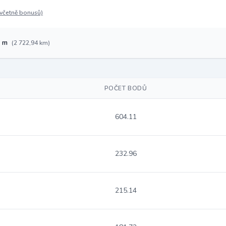
(včetně bonusů)
1 m
(2 722,94 km)
POČET BODŮ
604.11
232.96
215.14