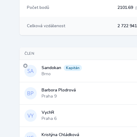
Počet bodů
2101.69
Celková vzdálenost
2 722 94
ČLEN
Sandokan
Kapitán
Brno
Barbora Plodrová
Praha 9
VychR
Praha 6
Kristýna Chládková