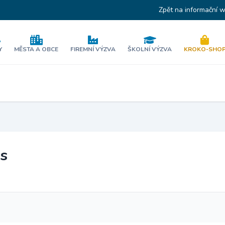
Zpět na informační 
Y
MĚSTA A OBCE
FIREMNÍ VÝZVA
ŠKOLNÍ VÝZVA
KROKO-SHO
s