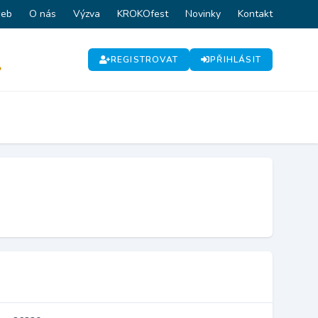
web
O nás
Výzva
KROKOfest
Novinky
Kontakt
REGISTROVAT
PŘIHLÁSIT
P