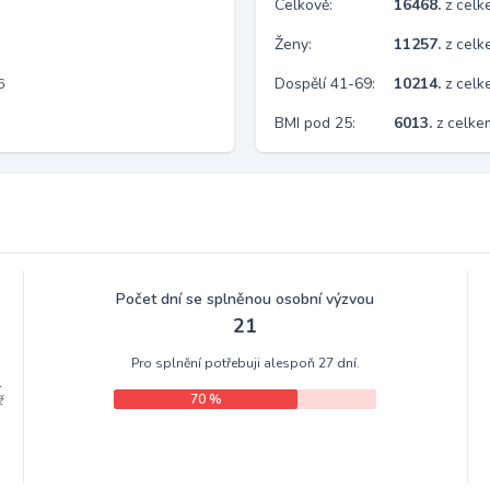
Celkově:
16468.
z cel
Ženy:
11257.
z cel
Dospělí 41-69:
10214.
z cel
6
BMI pod 25:
6013.
z celk
Počet dní se splněnou osobní výzvou
21
Pro splnění potřebuji alespoň 27 dní.
.
70 %
ž