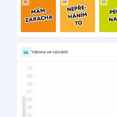
25.
26.
27.
Výkony ve výzvách