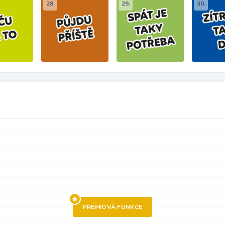
28.
29.
30.
PRÉMIOVÁ FUNKCE