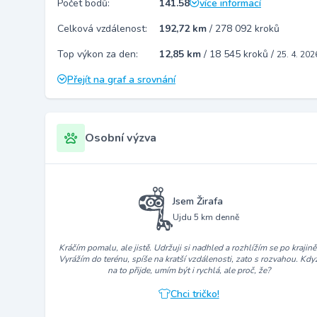
Počet bodů:
141.58
více informací
Celková vzdálenost:
192,72 km
/
278 092 kroků
Top výkon za den:
12,85 km
/
18 545 kroků
/
25. 4. 202
Přejít na graf a srovnání
Osobní výzva
Jsem Žirafa
Ujdu 5 km denně
Kráčím pomalu, ale jistě. Udržuji si nadhled a rozhlížím se po krajině
Vyrážím do terénu, spíše na kratší vzdálenosti, zato s rozvahou. Kdy
na to přijde, umím být i rychlá, ale proč, že?
Chci tričko!