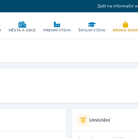
Zpět na informační 
Y
MĚSTA A OBCE
FIREMNÍ VÝZVA
ŠKOLNÍ VÝZVA
KROKO-SHO
Umístění