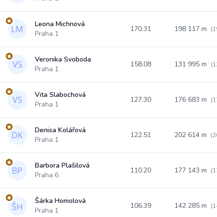
Leona Michnová
170.31
198 117 m
(1
Praha 1
Veronika Svoboda
158.08
131 995 m
(1
Praha 1
Vita Slabochová
127.30
176 683 m
(1
Praha 1
Denisa Kolářová
122.51
202 614 m
(2
Praha 1
Barbora Plašilová
110.20
177 143 m
(1
Praha 6
Šárka Homolová
106.39
142 285 m
(1
Praha 1