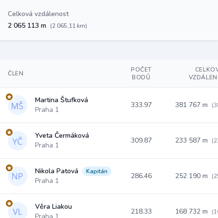
Celková vzdálenost
2 065 113 m
(2 065,11 km)
POČET
CELKO
ČLEN
BODŮ
VZDÁLEN
Martina Štufková
333.97
381 767 m
(3
Praha 1
Yveta Čermáková
309.87
233 587 m
(2
Praha 1
Nikola Patová
Kapitán
286.46
252 190 m
(2
Praha 1
Věra Liakou
218.33
168 732 m
(1
Praha 1