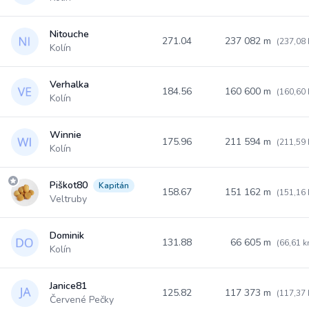
Nitouche
271.04
237 082 m
(237,08
Kolín
Verhalka
184.56
160 600 m
(160,60
Kolín
Winnie
175.96
211 594 m
(211,59
Kolín
Piškot80
Kapitán
158.67
151 162 m
(151,16
Veltruby
Dominik
131.88
66 605 m
(66,61 k
Kolín
Janice81
125.82
117 373 m
(117,37
Červené Pečky