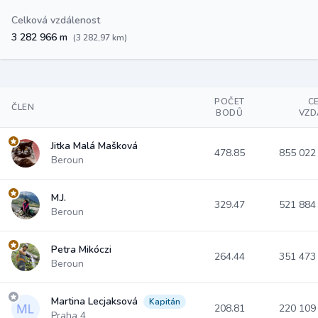
Celková vzdálenost
3 282 966 m
(3 282,97 km)
POČET
C
ČLEN
BODŮ
VZD
Jitka Malá Mašková
478.85
855 02
Beroun
M.J.
329.47
521 88
Beroun
Petra Mikóczi
264.44
351 47
Beroun
Martina Lecjaksová
Kapitán
208.81
220 10
Praha 4