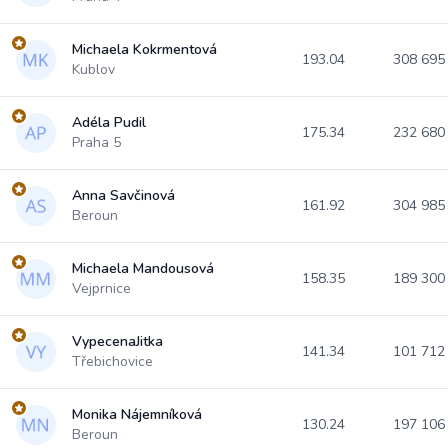
Michaela Kokrmentová
193.04
308 69
Kublov
Adéla Pudil
175.34
232 68
Praha 5
Anna Savčinová
161.92
304 98
Beroun
Michaela Mandousová
158.35
189 30
Vejprnice
VypecenaJitka
141.34
101 71
Třebichovice
Monika Nájemníková
130.24
197 10
Beroun